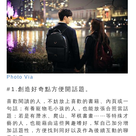
Photo Via
#1.創造好奇點方便開話題。
喜歡閱讀的人，不妨放上喜歡的書籍、內頁或一
句話；有養寵物毛小孩的人，也能放張合照當話
題；若是有潛水、爬山、琴棋書畫⋯⋯等特殊才
藝的人，也能藉由這些興趣嗜好，幫自己加分增
加話題性，方便找到同好以及作為後續互動的聊