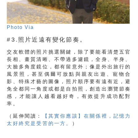
Photo Via
#3.照片近遠有變化節奏。
交友軟體的照片挑選關鍵，除了要能看清楚五官
長相、畫質清晰、不帶過多濾鏡，全身、半身、
大臉多角度鏡位，都有留意外；像是外出旅行的
風景照，甚至偶爾可放點與親友出遊、寵物合
影、特殊才藝的圖像，照片順序要有遠有近，避
免全都同一角度或都是自拍照，創造出瀏覽節奏
感，才能讓人越看越好奇，有效提升成功配對
率。
（
延伸閱讀：
【其實你應該】在關係裡，記憶力
太好終究是受苦的一方。
）