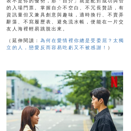
表不是你的優勢，那「自介」就是配對成功與否
的入場門票。掌握自介不空白、不冗長贅語，有
資訊量但又兼具創意與趣味，適時換行、不賣弄
辭藻、不寫履歷表、避免流水帳，便能在一片交
友人海裡輕易跳脫出來。
（
延伸閱讀：
為何在愛情裡你總是受委屈？太獨
立的人，戀愛反而容易吃虧又不被感謝！
）