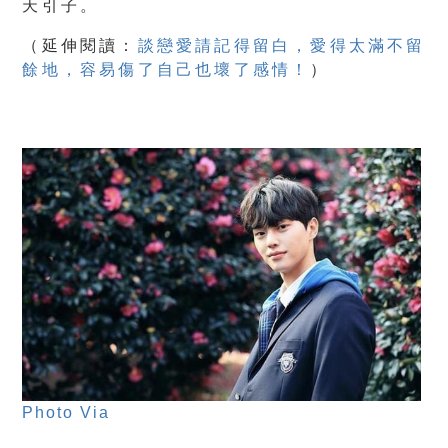
天引子。
（
延伸閱讀：
談戀愛請記得留白，愛得太滿不留
餘地，容易傷了自己也壞了感情！
）
Photo Via