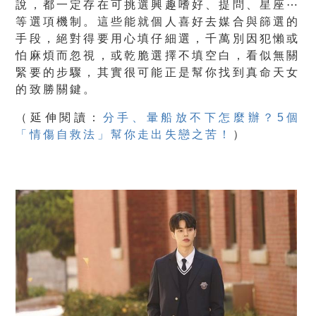
說，都一定存在可挑選興趣嗜好、提問、星座⋯
等選項機制。這些能就個人喜好去媒合與篩選的
手段，絕對得要用心填仔細選，千萬別因犯懶或
怕麻煩而忽視，或乾脆選擇不填空白，看似無關
緊要的步驟，其實很可能正是幫你找到真命天女
的致勝關鍵。
（
延伸閱讀：
分手、暈船放不下怎麼辦？5個
「情傷自救法」幫你走出失戀之苦！
）