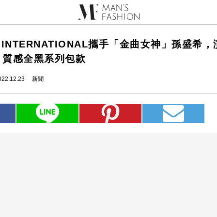
R INTERNATIONAL攜手「金曲女神」孫盛希
Y」質感全黑系列包款
022.12.23
新聞