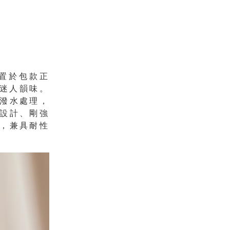
縫置於包款正
的迷人韻味。
潑水處理，
設計、剛強
，兼具耐性