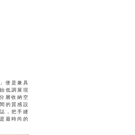
」便是兼具
始低調展現
的分層收納空
間的質感設
誌，把手縫
是最時尚的