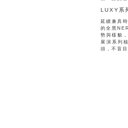
LUXY
系
延續兼具時
的全黑NE
勢與樣貌，
展演系列核心
頭，不盲