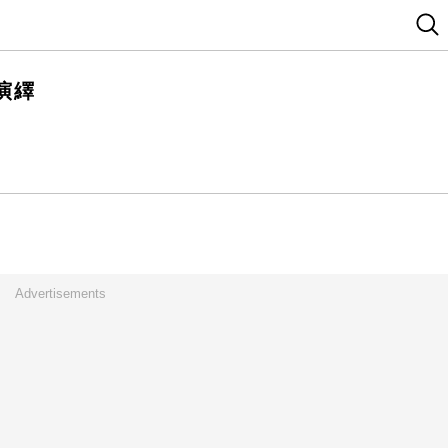
，演繹
Advertisements