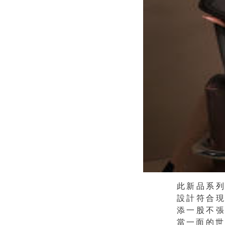
此新品系
設計符合
添一股不
當一面的