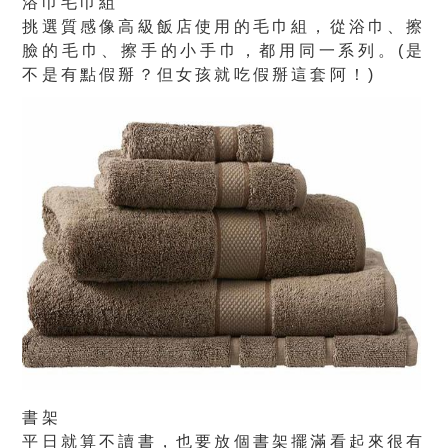
浴巾毛巾組
挑選質感像高級飯店使用的毛巾組，從浴巾、擦
臉的毛巾、擦手的小手巾，都用同一系列。(是
不是有點假掰？但女孩就吃假掰這套阿！)
書架
平日就算不讀書，也要放個書架擺滿看起來很有