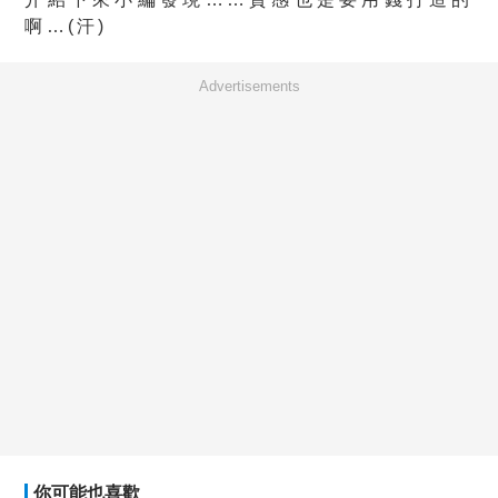
啊…(汗)
Advertisements