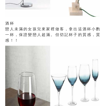
酒杯
戀人未滿的女孩兒來家裡做客，拿出這酒杯小酌
一杯，保證變戀人超滿。但切記杯子的質感，質
感！！