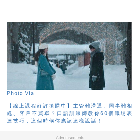
Photo Via
【線上課程好評搶購中】
主管難溝通、同事難相
處、客戶不買單？口語訓練師教你60個職場表
達技巧，這個時候你應該這樣說話！
Advertisements