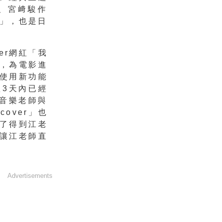
、宮﨑駿作
」，也是
日
er網紅「我
，為電影進
使用新功能
短3天內已經
少音樂老師與
cover」也
了得到江老
讓江老師直
Advertisements