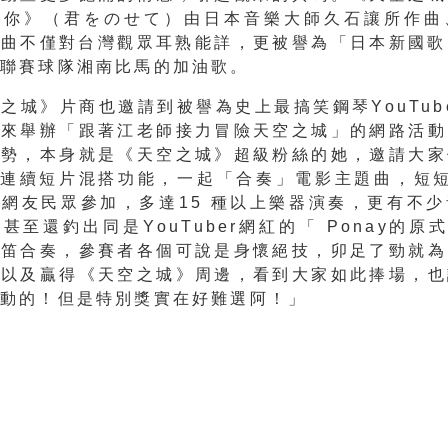
著你》（
君をのせて）由日本音樂大師久石讓所作曲
歌曲不僅對台灣觀眾耳熟能詳，更被譽為「日本新國歌
球聯賽球隊湘南比馬的加油歌。
之城》片商也邀請到被譽為史上最搞笑鋼琴YouTub
」來舉辦「跟著江老師接力冒險天空之城」
的網路活動
造勢，本身就是《天空之城》超級粉
絲的她，邀請大家
els 連續短片混搭功能，一起「合奏」電影主題曲，短
網友民眾參加，多達15 種以上樂器演奏，更有不
，甚至還釣出同是Y
ouTuber網紅的「 Ponay的原式
直笛合奏，參賽者各個可
說是身懷絕技，卯足了勁就為
，以及贏得《
天空之城》周邊，看到大家如此捧場，也
感動的！但是特別獎實在好難選阿！」