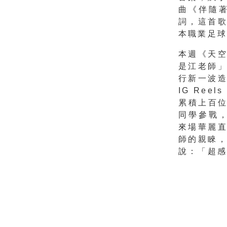
曲《伴隨
詞，
這首
本職業足
本週《天空
是江老師
行新一波
IG Re
累積
上百位
同學參戰
來場華麗
師的親睞
說：「
超