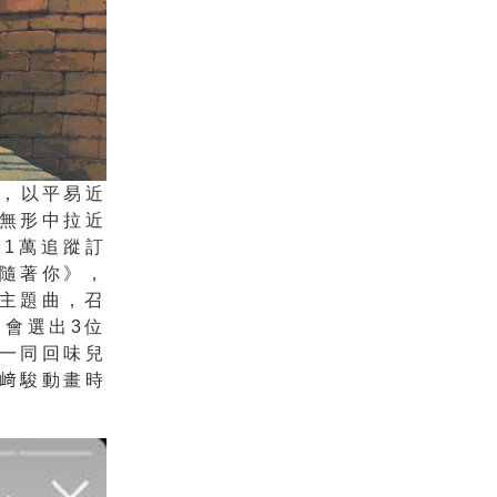
，
以平易近
無形中拉近
51萬追蹤訂
隨著你》，
主題曲，
召
還會選出3位
一同回味兒
﨑駿動畫時