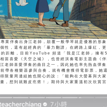
a
專業伴奏出身江老師，顛覆一般學琴就是優雅的形象
的個性，還有超經典的「暴力翻譜」
在網路上爆紅，更
的距離，目前YouTub
e 頻道「我是江老師」擁有
師相當喜愛《
天空之城》，也曾經演奏電影主題曲《伴
是江老
師喜愛彈奏的曲目之一，因此她也率先熱血彈奏
日前帶各種樂器參與合奏，就有機會獲得電影票，
她
獲得限量周邊組她也開心的說：「
能夠在大螢幕與大家
動畫，想到就雞皮疙瘩！」
期待與大家重溫初次欣賞宮