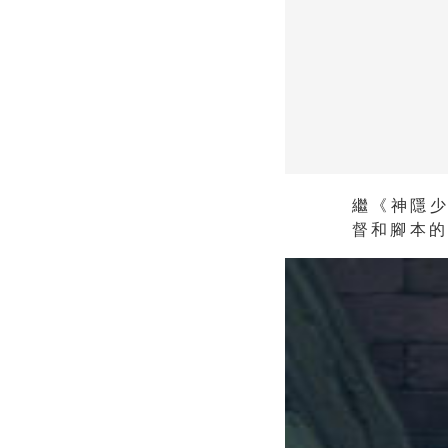
繼《神隱
督和腳本的