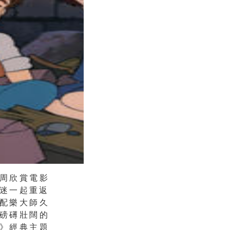
周欣賞電影
迷一起重返
配樂大師久
磅礡壯闊的
》經典主題