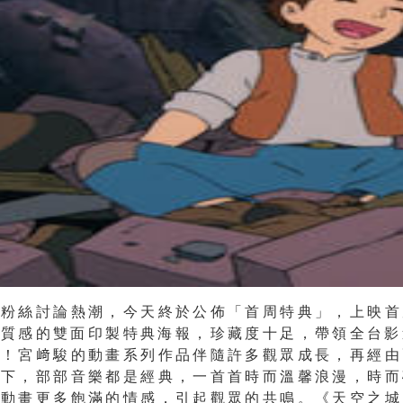
力粉
絲討論熱潮，今天終於公佈「首周特典」，上映首
高質感的雙面印製特典海報，珍藏度十足，
帶領全台影
」！宮﨑駿的動畫系列作品伴隨許多
觀眾成長，再經由
刀下，部部音樂都是經典，一
首首時而溫馨浪漫，時而
予動畫更多飽滿的情感
，引起觀眾的共鳴。《天空之城