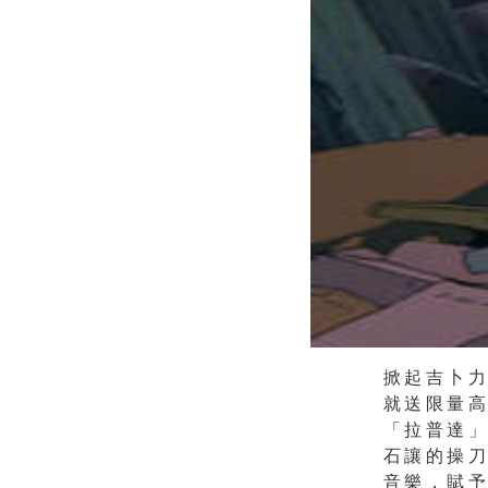
掀起吉卜
就送限
量
「拉普達
石讓的操
音樂，賦