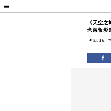
《天空之
念海報影
MF流行速報
2