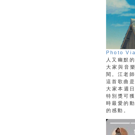
Photo Vi
人又幽默
大家與音樂
閱。江老
這首歌曲
大家本週
特別獎可
時最愛的
的感動。