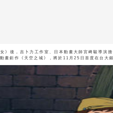
少女》後，吉卜力工作室、日本動畫大師宮﨑駿導演擔
動畫鉅作《天空之城》，將於11月25日首度在台大