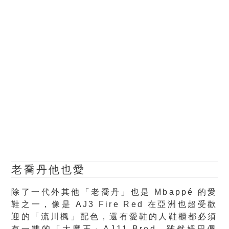
老喬丹他也愛
除了一代外其他「老喬丹」也是 Mbappé 的愛
鞋之一，像是 AJ3 Fire Red 在亞洲也超受歡
迎的「流川楓」配色，還有愛鞋的人鞋櫃都必須
有一雙的「大魔王」AJ11 Bred，雖然姆巴佩