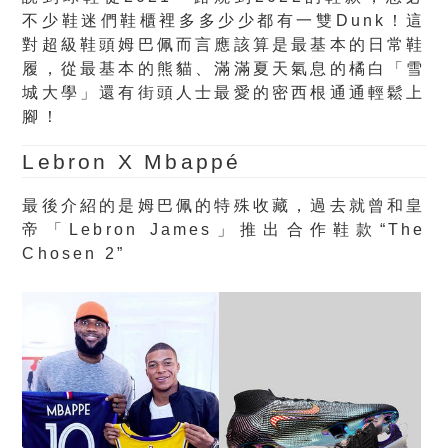
不少鞋迷們鞋櫃裡多多少少都有一雙Dunk！這
對超級鞋頭姆巴佩而言應該算是最基本的日常鞋
履，從最基本的熊貓、滿滿夏天氣息的橘白「雪
城大學」還有街頭人士最愛的密西根通通輕鬆上
腳！
Lebron X Mbappé
最後介紹的是姆巴佩的特殊收藏，過去就曾和皇
帝「Lebron James」推出合作鞋款“The
Chosen 2”