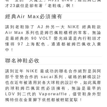
才23歲但是卻有著「老鞋魂」啊！
經典Air Max必須擁有
講到老鞋除了 AJ 外另一大 NIKE 經典鞋款
Air Max 系列也是姆巴佩鞋櫃裡的常客。無論
是最經典的 90 VOLT 螢光綠還是內行鞋頭才
懂得 97 上海配色，通通都被姆巴佩收入囊
中！
聯名神鞋必收
講到近年 NIKE 最成功的聯名合作絕對是與阿
部千登勢合作的 sacai系列，破格的解構設計
也在近年被適用於各大球鞋的設計中，如此風靡
的球鞋姆巴佩當然必須擁有，無論是最早的
LDV 到二代的 Vaporwaffle，儘管鞋身外型
獨特但在金童腳下依然都被輕鬆駕馭！