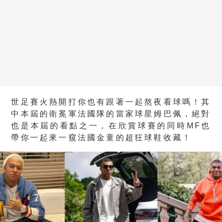
世足賽火熱開打你也有跟著一起熬夜看球嗎！其
中本屆的衛冕軍法國隊的當家球星姆巴佩，絕對
也是本屆的看點之一，在欣賞球賽的同時MF也
帶你一起來一窺法國金童的超狂球鞋收藏！