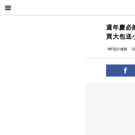
週年慶必敗
買大包送
MF流行速報
2