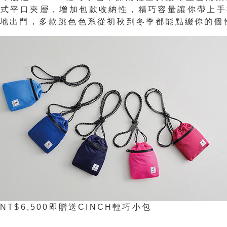
鍊式平口夾層，增加包款收納性，精巧容量讓你帶上手
盈地出門，多款跳色色系從初秋到冬季都能點綴你的個
T$6,500即贈送CINCH輕巧小包