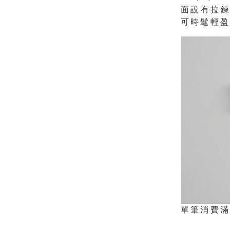
面設有拉
可時髦輕
單筆消費滿N