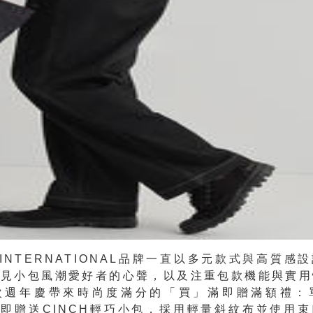
R INTERNATIONAL品牌一直以多元款式與高質感
聽見小包風潮愛好者的心聲，以及注重包款機能與實用
次週年慶帶來時尚度滿分的
「買」滿即贈
滿額禮：
00即贈送
CINCH
輕巧小包
，採用輕量斜紋布並使用束