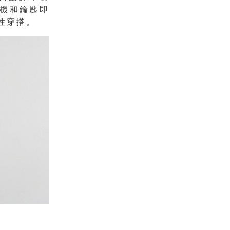
機和鑰匙即
性穿搭。