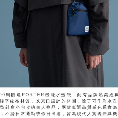
500則贈送
PORTER
機能水壺袋
，配有品牌熱銷經典
經緯平紋布材質，以束口設計的開闔，除了可作為水
造型斜肩小包收納個人物品，兩款低調高質感色系實為
品，不論日常通勤或假日出遊，皆為現代人實現兼具機