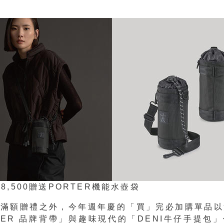
8,500贈送PORTER機能水壺袋
的滿額贈禮之外，今年週年慶的
「買」完必加購
單品以
TER
品牌背帶」
與趣味現代的
「
DENI
牛仔手提包」