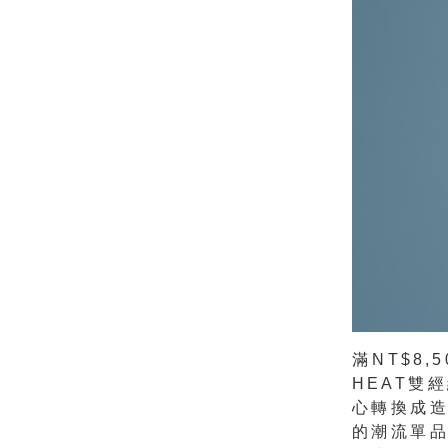
滿NT$8,
HEAT雙
心轉換成
的潮流單