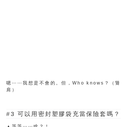
嗯⋯⋯我想是不會的。但，Who knows？
（聳
肩）
#3 可以用密封塑膠袋充當保險套嗎？
▲等等⋯⋯啥？！