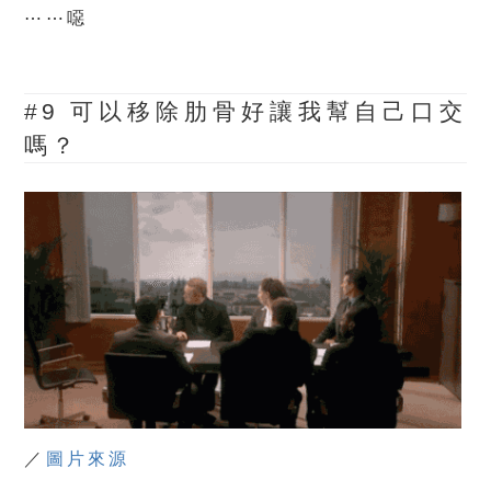
⋯⋯噁
#9 可以移除肋骨好讓我幫自己口交
嗎？
／
圖片來源