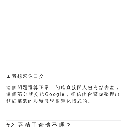
▲我想幫你口交。
這個問題還算正常，的確直接問人會有點害羞，
這個部分就交給Google，相信他會幫你整理出
鉅細靡遺的步驟教學跟變化招式的。
#2 吞精子會懷孕嗎？