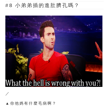
#8 小弟弟插的進肚臍孔嗎？
／
▲你他媽有什麼毛病啊？