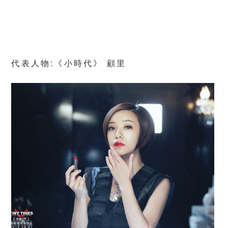
代表人物:
《小時代》 顧里