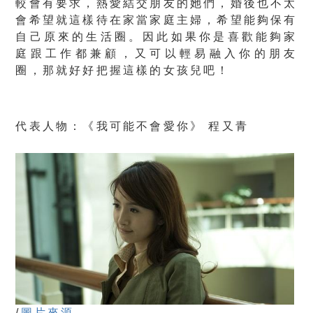
較會有要求，熱愛結交朋友的她們，婚後也不太
會希望就這樣待在家當家庭主婦，希望能夠保有
自己原來的生活圈。因此如果你是喜歡
能夠家
庭跟工作都兼顧，又可以輕易融入你的朋友
圈
，那就好好把握這樣的女孩兒吧！
代表人物：《我可能不會愛你》 程又青
/
圖片來源