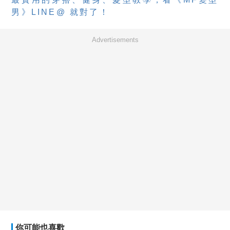
男》LINE@ 就對了！
Advertisements