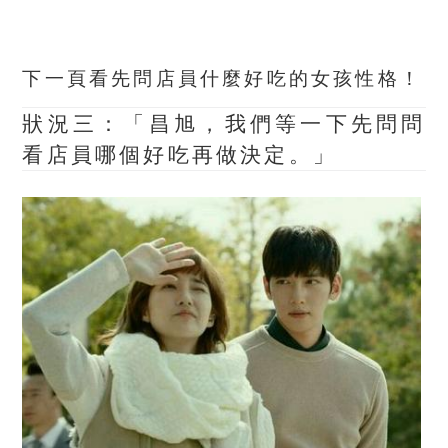
下一頁看先問店員什麼好吃的女孩性格！
狀況三：「昌旭，我們等一下先問問
看店員哪個好吃再做決定。」