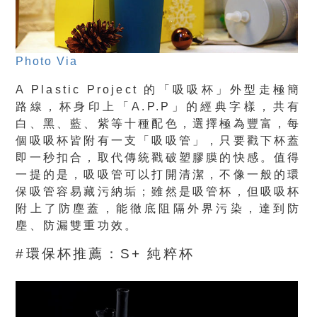
Photo Via
A Plastic Project 的「吸吸杯」外型走極簡
路線，杯身印上「A.P.P」的經典字樣，共有
白、黑、藍、紫等十種配色，選擇極為豐富，每
個吸吸杯皆附有一支「吸吸管」，只要戳下杯蓋
即一秒扣合，取代傳統戳破塑膠膜的快感。值得
一提的是，吸吸管可以打開清潔，不像一般的環
保吸管容易藏污納垢；雖然是吸管杯，但吸吸杯
附上了防塵蓋，能徹底阻隔外界污染，達到防
塵、防漏雙重功效。
#環保杯推薦：S+ 純粹杯