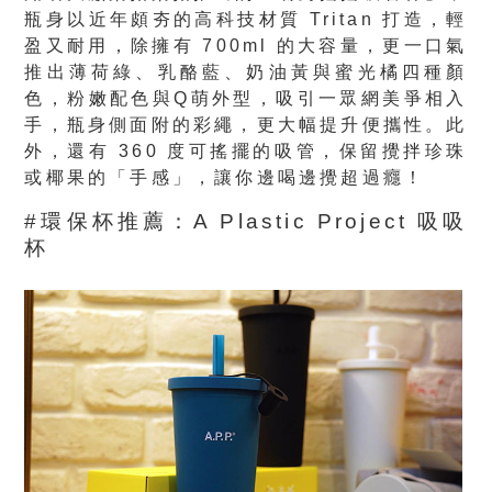
瓶身以近年頗夯的高科技材質 Tritan 打造，輕
盈又耐用，除擁有 700ml 的大容量，更一口氣
推出薄荷綠、乳酪藍、奶油黃與蜜光橘四種顏
色，粉嫩配色與Q萌外型，吸引一眾網美爭相入
手，瓶身側面附的彩繩，更大幅提升便攜性。此
外，還有 360 度可搖擺的吸管，保留攪拌珍珠
或椰果的「手感」，讓你邊喝邊攪超過癮！
#環保杯推薦：A Plastic Project 吸吸
杯