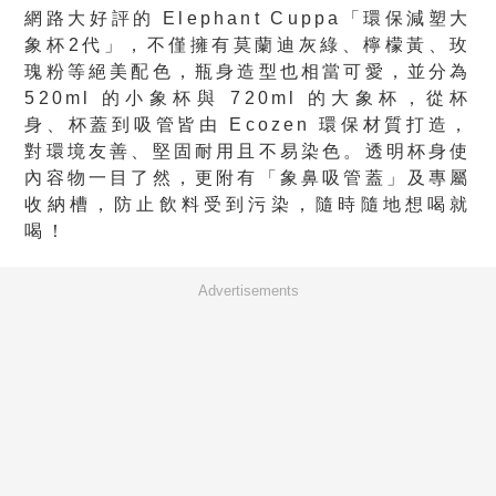
網路大好評的 Elephant Cuppa「環保減塑大
象杯2代」，不僅擁有莫蘭迪灰綠、檸檬黃、玫
瑰粉等絕美配色，瓶身造型也相當可愛，並分為
520ml 的小象杯與 720ml 的大象杯，從杯
身、杯蓋到吸管皆由 Ecozen 環保材質打造，
對環境友善、堅固耐用且不易染色。透明杯身使
內容物一目了然，更附有「象鼻吸管蓋」及專屬
收納槽，防止飲料受到污染，隨時隨地想喝就
喝！
Advertisements