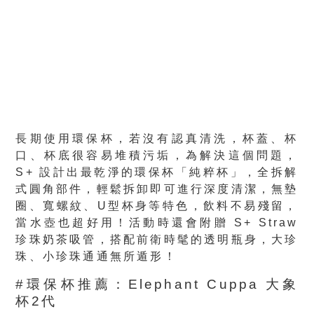
長期使用環保杯，若沒有認真清洗，杯蓋、杯
口、杯底很容易堆積污垢，為解決這個問題，
S+ 設計出最乾淨的環保杯「純粹杯」，全拆解
式圓角部件，輕鬆拆卸即可進行深度清潔，無墊
圈、寬螺紋、U型杯身等特色，飲料不易殘留，
當水壺也超好用！活動時還會附贈 S+ Straw
珍珠奶茶吸管，搭配前衛時髦的透明瓶身，大珍
珠、小珍珠通通無所遁形！
#環保杯推薦：Elephant Cuppa 大象
杯2代