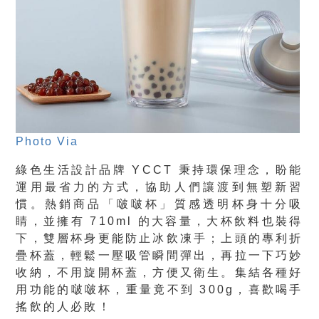
Photo Via
綠色生活設計品牌 YCCT 秉持環保理念，盼能
運用最省力的方式，協助人們讓渡到無塑新習
慣。熱銷商品「啵啵杯」質感透明杯身十分吸
睛，並擁有 710ml 的大容量，大杯飲料也裝得
下，雙層杯身更能防止冰飲凍手；上頭的專利折
疊杯蓋，輕鬆一壓吸管瞬間彈出，再拉一下巧妙
收納，不用旋開杯蓋，方便又衛生。集結各種好
用功能的啵啵杯，重量竟不到 300g，喜歡喝手
搖飲的人必敗！