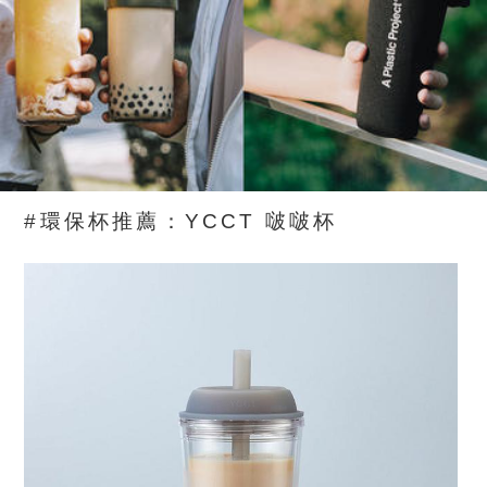
#環保杯推薦：YCCT 啵啵杯