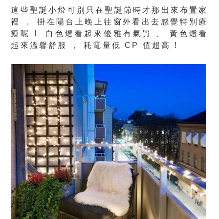
這些聖誕小燈可別只在聖誕節時才那出來布置家
裡 ， 掛在陽台上晚上往窗外看出去感覺特別療
癒呢 ! 白色燈看起來優雅有氣質 、 黃色燈看
起來溫馨舒服 ， 耗電量低 CP 值超高 !