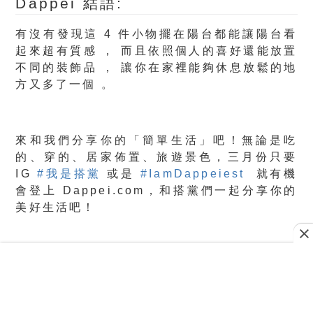
Dappei 結語:
有沒有發現這 4 件小物擺在陽台都能讓陽台看
起來超有質感 ， 而且依照個人的喜好還能放置
不同的裝飾品 ， 讓你在家裡能夠休息放鬆的地
方又多了一個 。
來和我們分享你的「簡單生活」吧！無論是吃
的、穿的、居家佈置、旅遊景色，三月份只要
IG
#我是搭黨
或是
#IamDappeiest
就有機
會登上 Dappei.com，和搭黨們一起分享你的
美好生活吧！
Advertisements