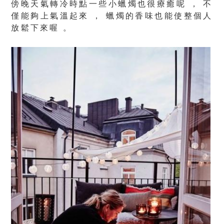
傍晚天氣轉冷時點一些小蠟燭也很療癒呢 ， 不
僅能夠上氣溫起來 ， 蠟燭的香味也能使整個人
放鬆下來喔 。