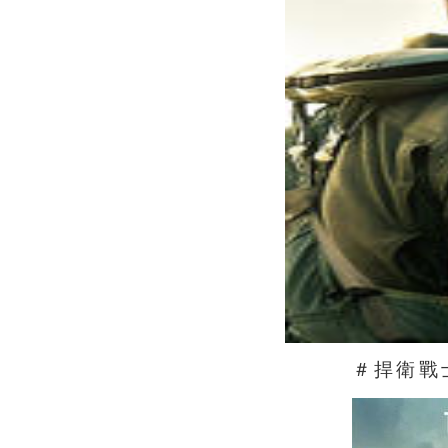
＃捍衛戰士