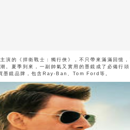
斯主演的《捍衛戰士：獨行俠》，不只帶來滿滿回憶，
風潮。夏季到來，一副帥氣又實用的墨鏡成了必備行頭
墨鏡品牌，包含Ray-Ban、Tom Ford等。