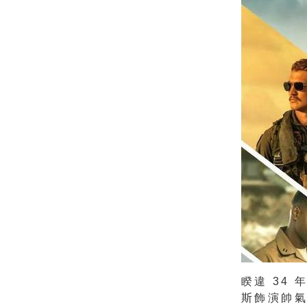
睽違 34
斯飾演帥