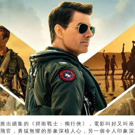
 年推出續集的《捍衛戰士：獨行俠》，電影叫好又叫
氣飛官，勇猛無懼的形象深植人心，另一個令人印象深