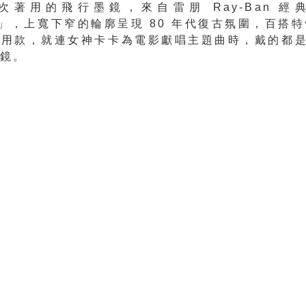
次著用的飛行墨鏡，來自雷朋 Ray-Ban 經
tor」，上寬下窄的輪廓呈現 80 年代復古氛圍，百搭
用款，就連女神卡卡為電影獻唱主題曲時，戴的都是 R
墨鏡。