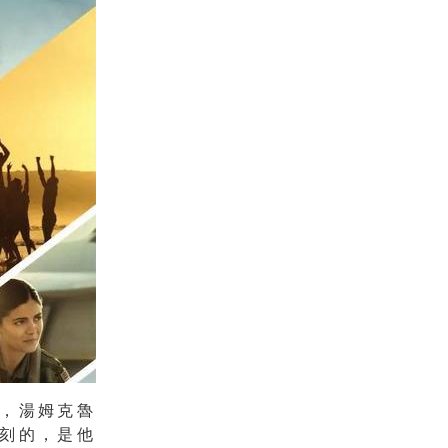
座，湯姆克魯
刻的，是他