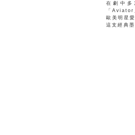
在劇中多
「Avia
歐美明星愛
這支經典