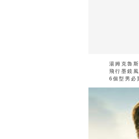
湯姆克魯
飛行墨鏡
6個型男必買