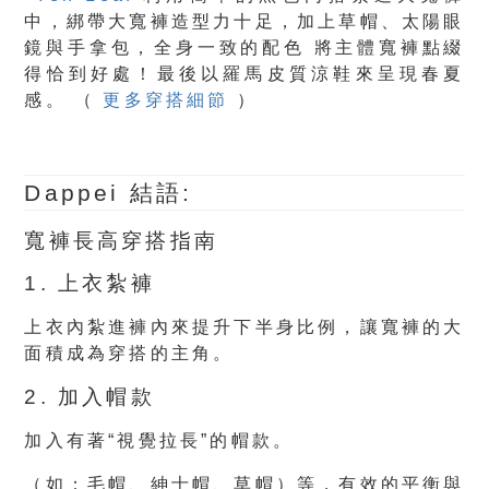
中，綁帶大寬褲造型力十足，加上草帽、太陽眼
鏡與手拿包，全身一致的配色 將主體寬褲點綴
得恰到好處！最後以羅馬皮質涼鞋來呈現春夏
感。 （
更多穿搭細節
）
Dappei 結語:
寬褲長高穿搭指南
1. 上衣紮褲
上衣內紮進褲內來提升下半身比例，讓寬褲的大
面積成為穿搭的主角。
2. 加入帽款
加入有著“視覺拉長”的帽款。
（如：毛帽、紳士帽、草帽）等，有效的平衡與