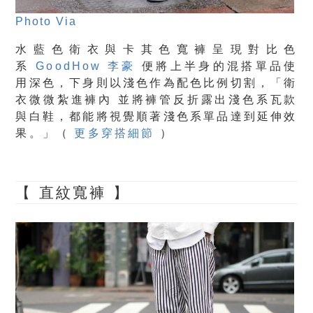
Photo Via
水藍色衛衣與卡其色寬褲呈現對比色
系
GoodHow 李豪
便將上半身的混搭單品使
用深色，下身則以淺色作為配色比例切割，「衛
衣微微紮進褲內 並將褲管反折露出淺色系瓦款
與白鞋，都能將視覺順著淺色系單品達到延伸效
果。」（
更多穿搭細節
）
【 直紋寬褲 】