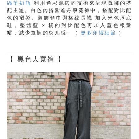
綿羊奶瓶
利用色彩混搭的技術來呈現寬褲的搭
配主題。白色內搭紮進丹寧寬褲中，搭配對比配
色的襯衫、裝飾領巾與格紋長襪 加入米色厚底
鞋，整體藍 x 橘的對比配色再加入藍色報童
帽，減少寬褲的突兀感。（
更多穿搭細節
）
【 黑色大寬褲 】