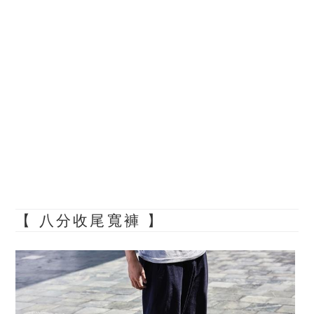
【 八分收尾寬褲 】