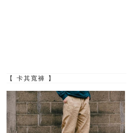
【 卡其寬褲 】