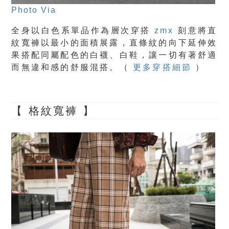
Photo Via
全身以白色系單品作為層次穿搭
zmx
刻意將直
紋寬褲以最小的面積展露，直條紋的向下延伸效
果搭配同屬配色的白襪、白鞋，讓一切有著舒適
而無違和感的舒服混搭。（
更多穿搭細節
）
【 格紋寬褲 】