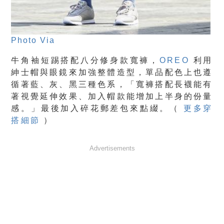
Photo Via
牛角袖短踢搭配八分修身款寬褲，
OREO
利用
紳士帽與眼鏡來加強整體造型，單品配色上也遵
循著藍、灰、黑三種色系，「寬褲搭配長襪能有
著視覺延伸效果、加入帽款能增加上半身的份量
感。」最後加入碎花郵差包來點綴。（
更多穿
搭細節
）
Advertisements