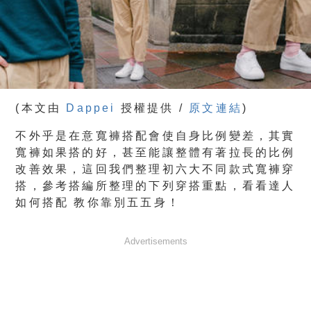
(本文由
Dappei
授權提供 /
原文連結
)
不外乎是在意寬褲搭配會使自身比例變差，其實
寬褲如果搭的好，甚至能讓整體有著拉長的比例
改善效果，這回我們整理初六大不同款式寬褲穿
搭，參考搭編所整理的下列穿搭重點，看看達人
如何搭配 教你靠別五五身！
Advertisements