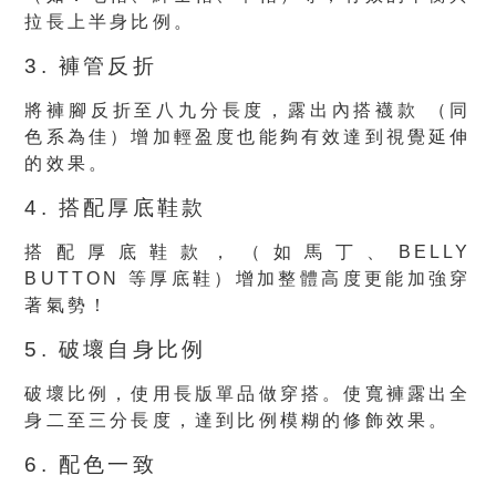
拉長上半身比例。
3. 褲管反折
將褲腳反折至八九分長度，露出內搭襪款 （同
色系為佳）增加輕盈度也能夠有效達到視覺延伸
的效果。
4. 搭配厚底鞋款
搭配厚底鞋款，（如馬丁、BELLY
BUTTON 等厚底鞋）增加整體高度更能加強穿
著氣勢！
5. 破壞自身比例
破壞比例，使用長版單品做穿搭。使寬褲露出全
身二至三分長度，達到比例模糊的修飾效果。
6. 配色一致