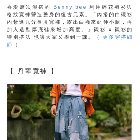
喜愛層次混搭的
Benny bee
利用碎花襯衫與
格紋寬褲營造整身的復古元素。「內搭的白襯衫
內紮進九分長度寬褲，露出白襪來延伸小腿，再
加入造型厚底鞋來增加高度。」襯衫 x 襯衫的
特別搭法 也讓大家又學到一課。（
更多穿搭細
節
）
【 丹寧寬褲 】