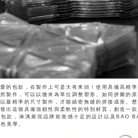
可愛的包款，在製作上可是大有來頭！使用具備高精準
術所製作，可以以微米為單位調整塑形。如同拼圖的原
需以最精準的尺寸製作，才能縝密無縫的拼接成形。歷
研發出這個具備強韌性與柔軟性的特別材質，創造一款
包款，淋漓展現品牌前衛感十足的設計以及BAO BAO
特色美學。