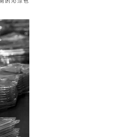
開的沁涼色