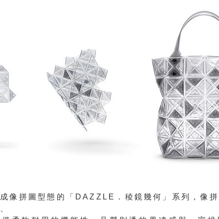
成像拼圖型態的「DAZZLE．稜鏡幾何」系列，像
性、