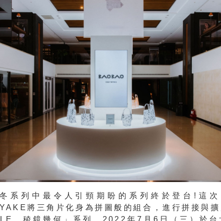
秋冬系列中最令人引頸期盼的系列終於登台!這次B
 MIYAKE將三角片化身為拼圖般的組合，進行拼接與
ZLE．稜鏡幾何」系列，2022年7月6日（三）於