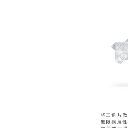
將三角片做
無限擴展