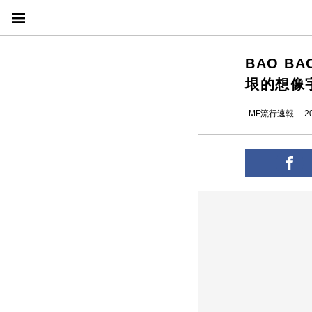
BAO B
垠的想像
MF流行速報
2