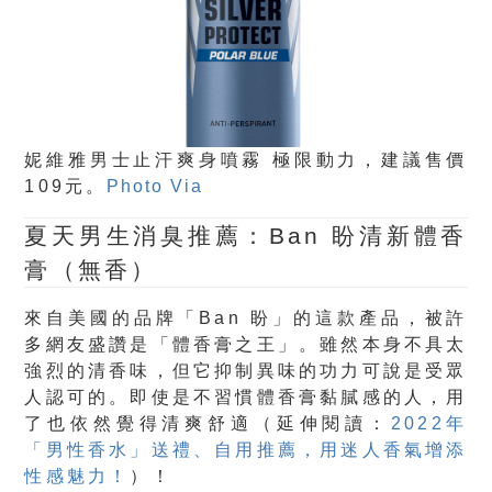
妮維雅男士止汗爽身噴霧 極限動力，建議售價
109元。
Photo Via
夏天男生消臭推薦：Ban 盼清新體香
膏（無香）
來自美國的品牌「Ban 盼」的這款產品，被許
多網友盛讚是「體香膏之王」。雖然本身不具太
強烈的清香味，但它抑制異味的功力可說是受眾
人認可的。即使是不習慣體香膏黏膩感的人，用
了也依然覺得清爽舒適（延伸閱讀：
2022年
「男性香水」送禮、自用推薦，用迷人香氣增添
性感魅力！
）！