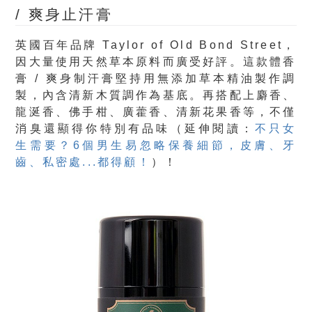
/ 爽身止汗膏
英國百年品牌 Taylor of Old Bond Street，
因大量使用天然草本原料而廣受好評。這款體香
膏 / 爽身制汗膏堅持用無添加草本精油製作調
製，內含清新木質調作為基底。再搭配上麝香、
龍涎香、佛手柑、廣藿香、清新花果香等，不僅
消臭還顯得你特別有品味（延伸閱讀：
不只女
生需要？6個男生易忽略保養細節，皮膚、牙
齒、私密處...都得顧！
）！