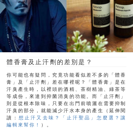
體香膏及止汗劑的差別是？
你可能也有疑問，究竟功能看似差不多的「體香
膏」及「止汗劑」差在哪裡呢？「體香膏」是在
汗臭產生時，以裡頭的酒精、茶樹精油、綠茶等
等成份，來達到抑菌消臭的功能。而「止汗劑」
則是從根本除味，只要在出門前噴灑在需要抑制
汗臭的部分，就能減少汗水本身的產生（延伸閱
讀：
想止汗又去味？「止汗聖品」怎麼選？讓
編輯來幫你！
）。