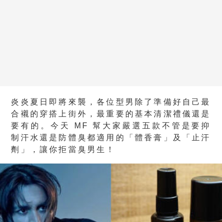
炎炎夏日即將來襲，各位型男除了準備好自己最
合襯的穿搭上街外，最重要的基本清潔禮儀還是
要有的。今天 MF 幫大家嚴選五款不管是要抑
制汗水還是防體臭都適用的「體香膏」及「止汗
劑」，讓你拒當臭男生！