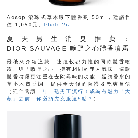
Aesop 滾珠式草本腋下體香劑 50ml，建議售
價 1,050元。
Photo Via
夏天男生消臭推薦：
DIOR SAUVAGE 曠野之心體香噴霧
最後來介紹這款，連強叔都力推的同款體香噴
霧。與「曠野之心」擁有相同的迷人氣味，這款
體香噴霧更注重在去除異味的功能。延續香水的
草本木質香調，提供全天候的防護及乾爽自信
（延伸閱讀：
年上熟男正流行！成為有魅力「大
叔」之前，你必須先克服這5點？
）。