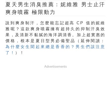
夏天男生消臭推薦：妮維雅 男士止汗
爽身噴霧 極限動力
說到爽身制汗，怎麼能忘記超高 CP 值的妮維
雅呢？這款爽身噴霧擁有超持久的抑制汗臭效
果，及清新不黏膩的海洋調清香。加上超實惠的
價格，根本是夏日型男必備聖品（延伸閱讀：
為什麼女生聞起來總是香香的？男生們該注意
了！
）！
Advertisements