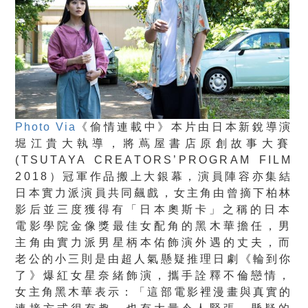
Photo Via
《偷情連載中》本片由日本新銳導演
堀江貴大執導，
將蔦屋書店原創故事大賽
(TSUTAYA CREATORS’PROGRAM FILM
2018）冠軍作品搬上大銀幕，
演員陣容亦集結
日本實力派演員共同飆戲，女主角由曾摘下柏林
影后
並三度獲得有「日本奧斯卡」
之稱的日本
電影學院金像獎最佳女配角的黑木華擔任，
男
主角由實力派男星柄本佑飾演外遇的丈夫，
而
老公的小三則是由超人氣懸疑推理日劇《輪到你
了》
爆紅女星奈緒飾演，攜手詮釋不倫戀情，
女主角黑木華表示：「
這部電影裡漫畫與真實的