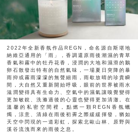
2022年全新香氛作品REGN，命名源自斯堪地
納維亞通用的「雨」，香調還原雨後潮濕的青草
香氣和霧中的牡丹花香，浸潤的大地和濕滑的鵝
卵石散發出特有的自然氣味，一場夏日突降的暴
雨抑或霧雨濛濛的無聲細雨，雨歇放晴的珍貴瞬
間，大自然又重新開始呼吸，眼前的世界被雨水
滋潤變得具有生命力、空氣中的濕氣讓嗅覺變得
更加敏銳、洗滌過後的心靈也變得更加清澈。在
溫馨的私密空間裡，點燃一顆REGN香氛蠟
燭，涼意、清綠在雨後初霽之際緩緩揮發，猶如
天空中閃現的一道彩虹，探索北歐山林、原野與
溪谷流洩而來的雨後之息。