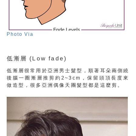
Photo Via
低漸層 (Low fade)
低漸層很常用於亞洲男士髮型，順著耳朵兩側繞
後腦一圈漸層推剪約2~3cm，保留頭頂長度來
做造型，很多亞洲偶像天團髮型都是這麼剪。