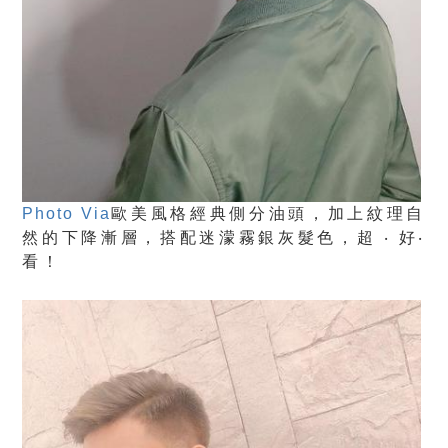
Photo Via
歐美風格經典側分油頭，加上紋理自
然的下降漸層，搭配迷濛霧銀灰髮色，超 ‧ 好‧
看！