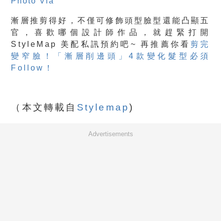
Photo Via
漸層推剪得好，不僅可修飾頭型臉型還能凸顯五
官，喜歡哪個設計師作品，就趕緊打開
StyleMap 美配私訊預約吧~ 再推薦你看
剪完
變窄臉！「漸層削邊頭」4款變化髮型必須
Follow！
（本文轉載自
Stylemap
)
Advertisements