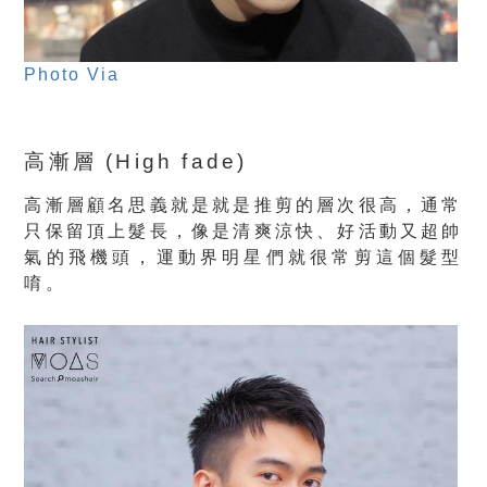
Photo Via
高漸層 (High fade)
高漸層顧名思義就是就是推剪的層次很高，通常
只保留頂上髮長，像是清爽涼快、好活動又超帥
氣的飛機頭，運動界明星們就很常剪這個髮型
唷。