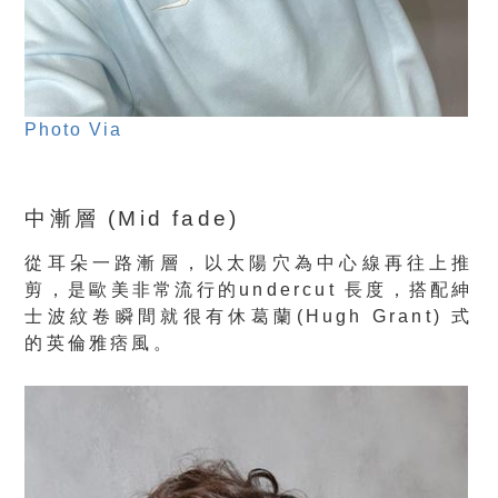
Photo Via
中漸層 (Mid fade)
從耳朵一路漸層，以太陽穴為中心線再往上推
剪，是歐美非常流行的undercut 長度，搭配紳
士波紋卷瞬間就很有休葛蘭(Hugh Grant) 式
的英倫雅痞風。