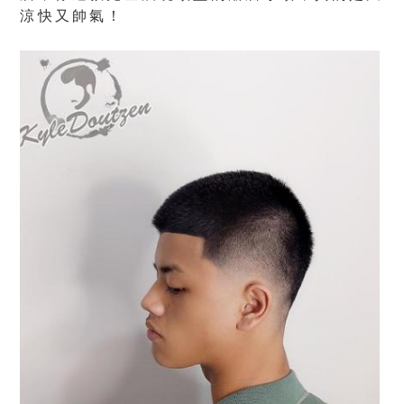
涼快又帥氣！