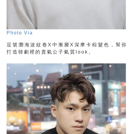
Photo Via
逗號瀏海波紋卷X中漸層X深摩卡棕髮色，幫你
打造韓劇裡的貴氣公子氣質look。