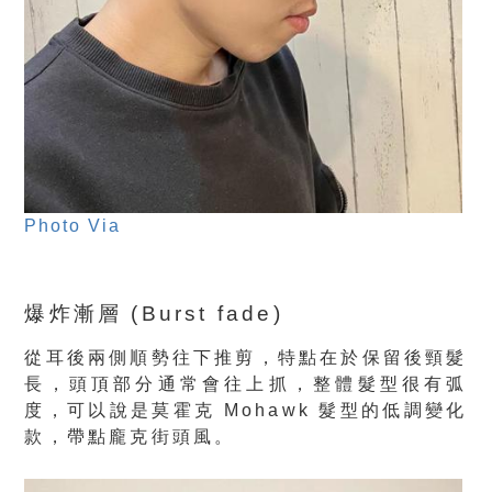
Photo Via
爆炸漸層 (Burst fade)
從耳後兩側順勢往下推剪，特點在於保留後頸髮
長，頭頂部分通常會往上抓，整體髮型很有弧
度，可以說是莫霍克 Mohawk 髮型的低調變化
款，帶點龐克街頭風。