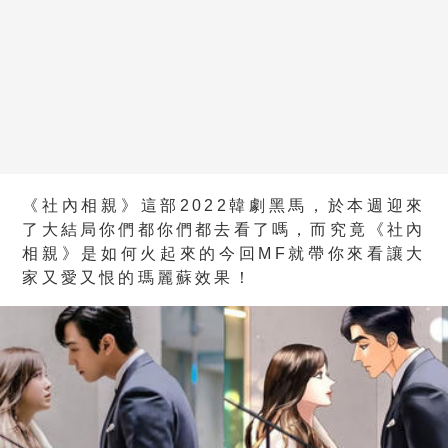
《社內相親》這部2022韓劇黑馬，於本週迎來
了大結局你們都你們都去看了嗎，而究竟《社內
相親》是如何火起來的今回MF就帶你來看讓大
家又愛又恨的瑪麗蘇效果！