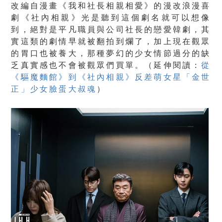
改編自漫畫《我和社長相親相愛》的漫改浪漫喜
劇《社內相親》光是聽到這個劇名就可以想像
到，絕對是平凡職員與公司社長的戀愛韓劇，其
實這類的劇情早就被翻拍到爛了，加上現在觀眾
的胃口也被養大，那種夢幻的少女情節過分的缺
乏真實感也不會被觀眾們買單。（
延伸閱讀：
從
《驅魔麵館》到《社內相親》反差萌女星「金世
正」少女臉蛋大叔魂
）