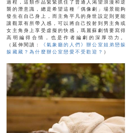
過程，這類作品緊緊抓住了普通人渴望浪漫和逆
襲的潛意識，總是希望這種「偶像劇」場景能夠
發生在自己身上，而主角平凡的身世設定則更能
讓觀眾有所帶入感，可以將自己投射到男主角或
女主角身上享受虛擬的快感，瑪麗蘇劇情要寫得
高明編得合情，也是作者編劇的深厚功力。
（
延伸閱讀：
《氣象廳的人們》辦公室姐弟戀躲
躲藏藏？為什麼辦公室戀愛不受歡迎？
）