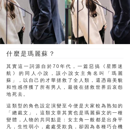
什麼是瑪麗蘇？
其實這一詞源自於70年代，一篇惡搞《星際迷
航》的同人小說，該小說女主角名叫「瑪麗
蘇」，以自己的才華拯救了全人類，還憑藉美貌
和性感俘獲了所有男人，最後在拯救世界后哀怨
地死去。
這類型的角色設定演變至今便是大家較為熟知的
「總裁文」，這類文章其實也是瑪麗蘇文的一種
變體，人物的共同點是：女主角一般都是出身平
凡，生性弱小，處處受欺負，卻因為各種巧合機