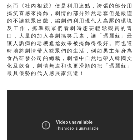
然而《社內相親》便是利用這點，誇張的部分用
搞笑喜感來掩飾，劇情的部分雖然老套但是嚴謹
的不讓觀眾出戲，編劇們利用現代人高壓的環境
及工作，抓準觀眾們看劇時想要輕鬆觀賞的胃
口，大量的加入喜劇搞笑元素，讓「瑪麗蘇」最
讓人詬病的老梗尷尬效果被掩飾得很好。而也適
時地將劇情帶入觀眾們的生活，例如男主角身為
食品研發公司的總裁，劇情中自然地帶入韓國文
化及飲食，劇情無違和也更滑順的把「瑪麗蘇」
最具優勢的代入感展露無遺！