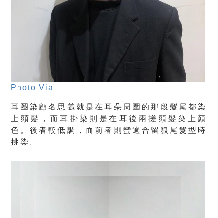
Photo Via
耳圈染顧名思義就是在耳朵周圍的那段髮尾都染
上頭髮，而耳掛染則是在耳後兩搓頭髮染上顏
色。後者較低調，而前者則蠻適合留狼尾髮型時
挑染。