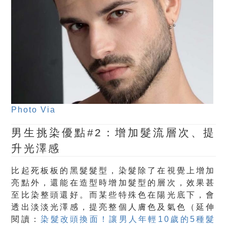
Photo Via
男生挑染優點#2：增加髮流層次、提
升光澤感
比起死板板的黑髮髮型，染髮除了在視覺上增加
亮點外，還能在造型時增加髮型的層次，效果甚
至比染整頭還好。而某些特殊色在陽光底下，會
透出淡淡光澤感，提亮整個人膚色及氣色（延伸
閱讀：
染髮改頭換面！讓男人年輕10歲的5種髮