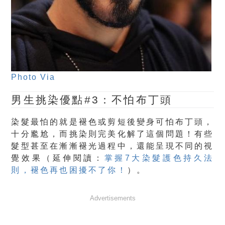
Photo Via
男生挑染優點#3：不怕布丁頭
染髮最怕的就是褪色或剪短後變身可怕布丁頭，
十分尷尬，而挑染則完美化解了這個問題！有些
髮型甚至在漸漸褪光過程中，還能呈現不同的視
覺效果（延伸閱讀：
掌握7大染髮護色持久法
則，褪色再也困擾不了你！
）。
Advertisements