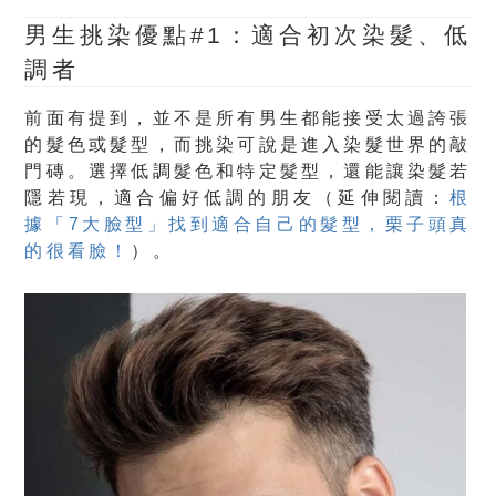
男生挑染優點#1：適合初次染髮、低
調者
前面有提到，並不是所有男生都能接受太過誇張
的髮色或髮型，而挑染可說是進入染髮世界的敲
門磚。選擇低調髮色和特定髮型，還能讓染髮若
隱若現，適合偏好低調的朋友（延伸閱讀：
根
據「7大臉型」找到適合自己的髮型，栗子頭真
的很看臉！
）。