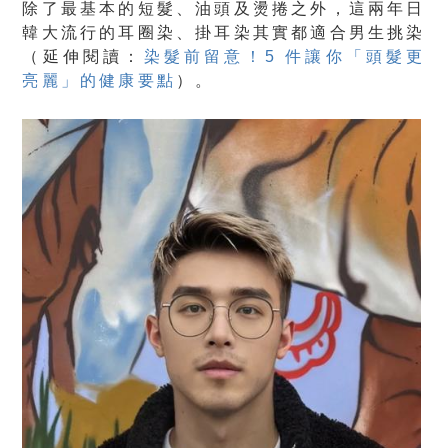
除了最基本的短髮、油頭及燙捲之外，這兩年日
韓大流行的耳圈染、掛耳染其實都適合男生挑染
（延伸閱讀：
染髮前留意！5 件讓你「頭髮更
亮麗」的健康要點
）。