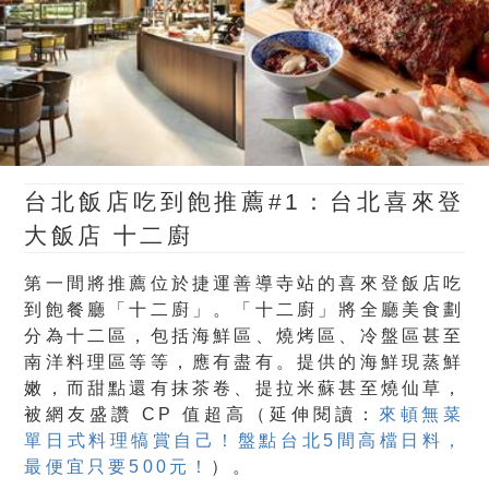
台北飯店吃到飽推薦#1：台北喜來登
大飯店 十二廚
第一間將推薦位於捷運善導寺站的喜來登飯店吃
到飽餐廳「十二廚」。「十二廚」將全廳美食劃
分為十二區，包括海鮮區、燒烤區、冷盤區甚至
南洋料理區等等，應有盡有。提供的海鮮現蒸鮮
嫩，而甜點還有抹茶卷、提拉米蘇甚至燒仙草，
被網友盛讚 CP 值超高（延伸閱讀：
來頓無菜
單日式料理犒賞自己！盤點台北5間高檔日料，
最便宜只要500元！
）。