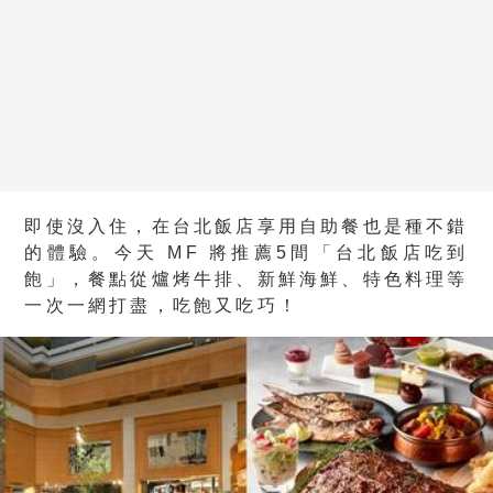
即使沒入住，在台北飯店享用自助餐也是種不錯
的體驗。今天 MF 將推薦5間「台北飯店吃到
飽」，餐點從爐烤牛排、新鮮海鮮、特色料理等
一次一網打盡，吃飽又吃巧！