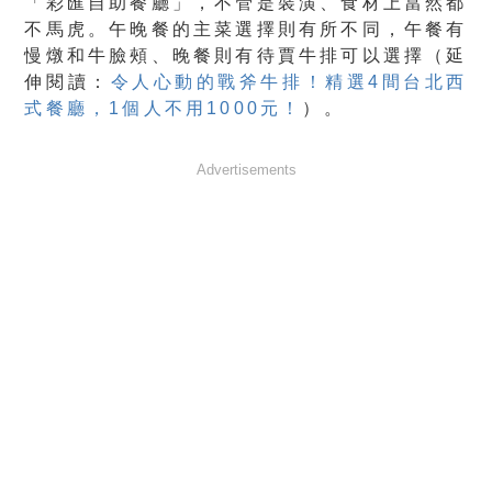
「彩匯自助餐廳」，不管是裝潢、食材上當然都
不馬虎。午晚餐的主菜選擇則有所不同，午餐有
慢燉和牛臉頰、晚餐則有待賈牛排可以選擇（延
伸閱讀：
令人心動的戰斧牛排！精選4間台北西
式餐廳，1個人不用1000元！
）。
Advertisements