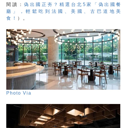
閱讀：
偽出國正夯？精選台北5家「偽出國餐
廳」，輕鬆吃到法國、美國、古巴道地美
食！
）。
Photo Via