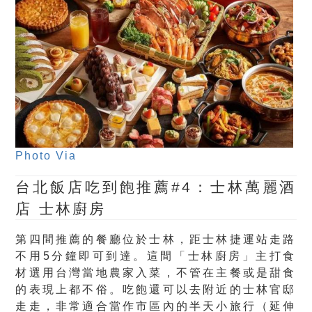
Photo Via
台北飯店吃到飽推薦#4：士林萬麗酒
店 士林廚房
第四間推薦的餐廳位於士林，距士林捷運站走路
不用5分鐘即可到達。這間「士林廚房」主打食
材選用台灣當地農家入菜，不管在主餐或是甜食
的表現上都不俗。吃飽還可以去附近的士林官邸
走走，非常適合當作市區內的半天小旅行（延伸