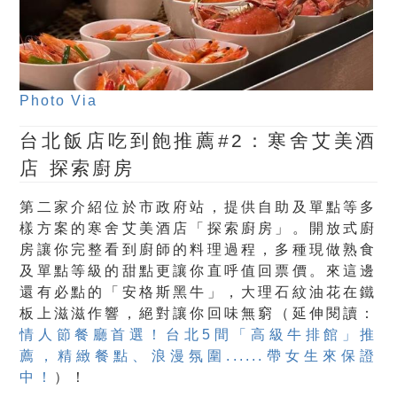
Photo Via
台北飯店吃到飽推薦#2：寒舍艾美酒
店 探索廚房
第二家介紹位於市政府站，提供自助及單點等多
樣方案的寒舍艾美酒店「探索廚房」。開放式廚
房讓你完整看到廚師的料理過程，多種現做熟食
及單點等級的甜點更讓你直呼值回票價。來這邊
還有必點的「安格斯黑牛」，大理石紋油花在鐵
板上滋滋作響，絕對讓你回味無窮（延伸閱讀：
情人節餐廳首選！台北5間「高級牛排館」推
薦，精緻餐點、浪漫氛圍......帶女生來保證
中！
）！