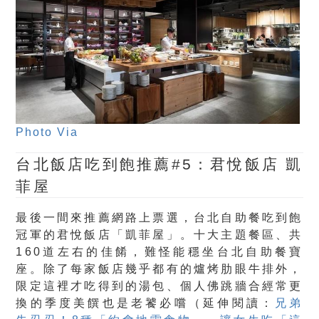
Photo Via
台北飯店吃到飽推薦#5：君悅飯店 凱
菲屋
最後一間來推薦網路上票選，台北自助餐吃到飽
冠軍的君悅飯店「凱菲屋」。十大主題餐區、共
160道左右的佳餚，難怪能穩坐台北自助餐寶
座。除了每家飯店幾乎都有的爐烤肋眼牛排外，
限定這裡才吃得到的湯包、個人佛跳牆合經常更
換的季度美饌也是老饕必嚐（延伸閱讀：
兄弟