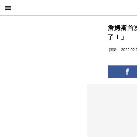
詹姆斯首
了！」
阿諦
2022.02.