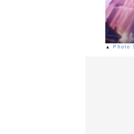
▲
Photo 