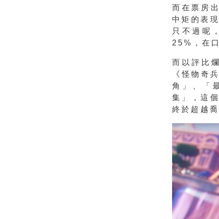
而在票房出
中矩的表
只不過呢，
25%，在
而以評比
《怪物奇
角」、「
集」，這
終於超越