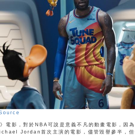
Source
》電影，對於NBA可說是意義不凡的動畫電影，因
ichael Jordan首次主演的電影，儘管毀譽參半，