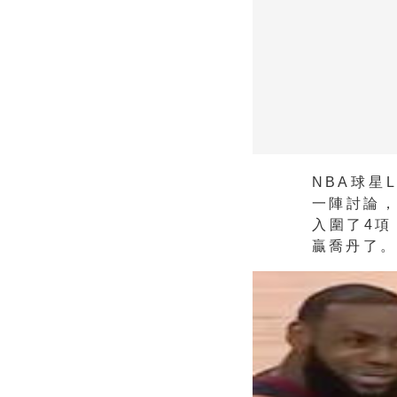
NBA球星
一陣討論
入圍了4
贏喬丹了