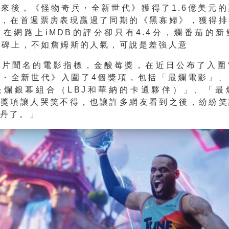
來後，《怪物奇兵・全新世代》獲得了1.6億美元
現，在首週票房表現贏過了同期的《黑寡婦》，獲得排
在網路上iMDB的評分卻只有4.4分，爛番茄的
口碑上，不如詹姆斯的人氣，可說是差強人意
爛片聞名的電影指標，金酸莓獎，在近日公布了入圍
兵・全新世代》入圍了4個獎項，包括「最爛電影」、
最爛銀幕組合（LBJ和華納的卡通夥伴）」、「最
個獎項讓人哭笑不得，也讓許多網友看到之後，紛紛笑
喬丹了。」