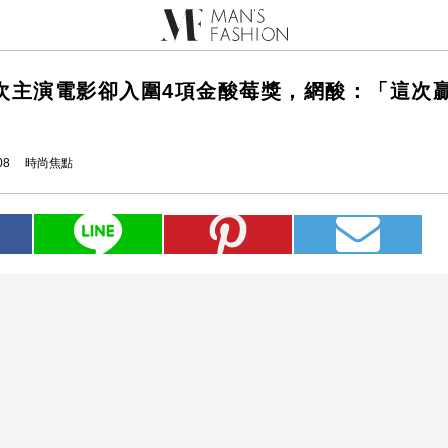
次主演電影卻入圍4項金酸莓獎，網酸：「這次
08
時尚焦點