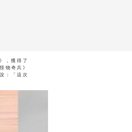
兵》，獲得了
怪物奇兵》
說：「這次