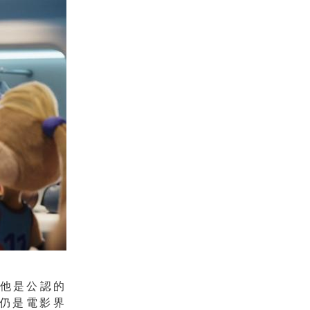
為他是公認的
但仍是電影界