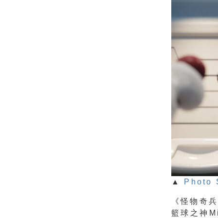
▲
Photo 
《怪物奇兵
籃球之神M