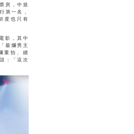
的票房，中規
行第一名，
新鮮度也只有
電影，其中
「最爛男主
爛重拍、續
說：「這次