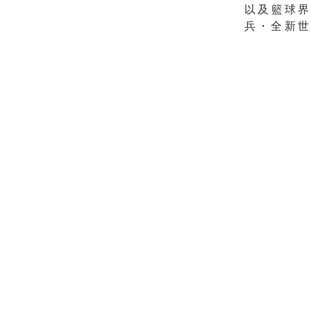
以及籃球界
兵・全新