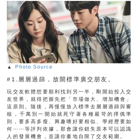
▲
Photo Source
#1.層層過篩，放開標準廣交朋友。
玩交友軟體想要順利找到另一半，剛開始投入交
友世界，就得把握先把「市場做大、增加機會」
這原則。隨後，再慢慢放入標準去層層過篩與審
核，千萬別一開始就死守著各種嚴苛的擇偶準
則，要多高多瘦、興趣嗜好要相似、學經歷要如
何⋯⋯等評判依據，那會讓你錯失原本可以認識
人的發展機會，並讓你畫地自限了交友範圍。