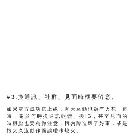
#3.換通訊、社群、見面時機要留意。
如果雙方成功搭上線，聊天互動也頗有火花，這
時，關於何時換通訊軟體、換IG，甚至見面的
時機點也要稍微注意，切勿躁進壞了好事，或是
拖太久沒動作而讓曖昧熄火。