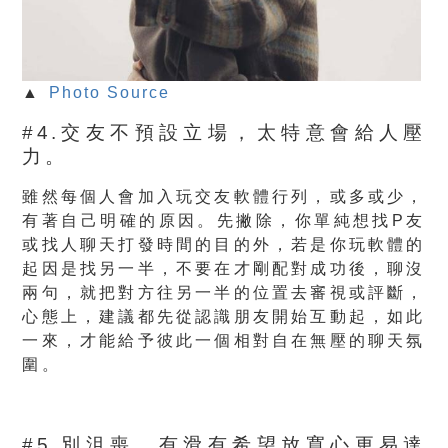
▲
Photo Source
#4.交友不預設立場，太特意會給人壓
力。
雖然每個人會加入玩交友軟體行列，或多或少，
有著自己明確的原因。先撇除，你單純想找P友
或找人聊天打發時間的目的外，若是你玩軟體的
起因是找另一半，不要在才剛配對成功後，聊沒
兩句，就把對方往另一半的位置去審視或評斷，
心態上，建議都先從認識朋友開始互動起，如此
一來，才能給予彼此一個相對自在無壓的聊天氛
圍。
#5.別沮喪，有滑有希望放寬心更易達