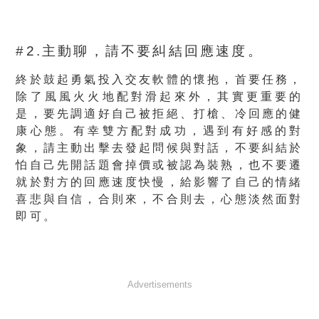
#2.主動聊，請不要糾結回應速度。
終於鼓起勇氣投入交友軟體的懷抱，首要任務，
除了風風火火地配對滑起來外，其實更重要的
是，要先調適好自己被拒絕、打槍、冷回應的健
康心態。有幸雙方配對成功，遇到有好感的對
象，請主動出擊去發起問候與對話，不要糾結於
怕自己先開話題會掉價或被認為裝熟，也不要遷
就於對方的回應速度快慢，給影響了自己的情緒
喜悲與自信，合則來，不合則去，心態淡然面對
即可。
Advertisements