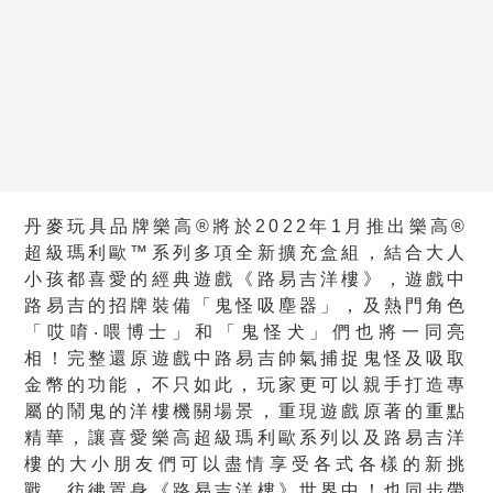
丹麥玩具品牌樂高®將於2022年1月推出樂高®
超級瑪利歐™系列多項全新擴充盒組，結合大人
小孩都喜愛的經典遊戲《路易吉洋樓》，遊戲中
路易吉的招牌裝備「鬼怪吸塵器」，及熱門角色
「哎唷‧喂博士」和「鬼怪犬」們也將一同亮
相！完整還原遊戲中路易吉帥氣捕捉鬼怪及吸取
金幣的功能，不只如此，玩家更可以親手打造專
屬的鬧鬼的洋樓機關場景，重現遊戲原著的重點
精華，讓喜愛樂高超級瑪利歐系列以及路易吉洋
樓的大小朋友們可以盡情享受各式各樣的新挑
戰，彷彿置身《路易吉洋樓》世界中！也同步帶