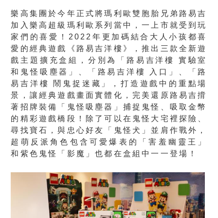
樂高集團於今年正式將瑪利歐雙胞胎兄弟路易吉
加入樂高超級瑪利歐系列當中，一上市就受到玩
家們的喜愛！2022年更加碼結合大人小孩都喜
愛的經典遊戲《路易吉洋樓》，推出三款全新遊
戲主題擴充盒組，分別為「路易吉洋樓 實驗室
和鬼怪吸塵器」、「路易吉洋樓 入口」、「路
易吉洋樓 鬧鬼捉迷藏」，打造遊戲中的重點場
景，讓經典遊戲畫面實體化，完美還原路易吉揹
著招牌裝備「鬼怪吸塵器」捕捉鬼怪、吸取金幣
的精彩遊戲橋段！除了可以在鬼怪大宅裡探險、
尋找寶石，與忠心好友「鬼怪犬」並肩作戰外，
超萌反派角色包含可愛爆表的「害羞幽靈王」
和紫色鬼怪「影魔」也都在盒組中一一登場！