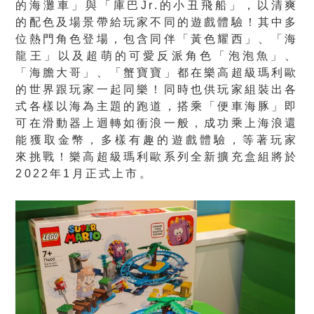
的海灘車」與「庫巴Jr.的小丑飛船」，以清爽
的配色及場景帶給玩家不同的遊戲體驗！其中多
位熱門角色登場，包含同伴「黃色耀西」、「海
龍王」以及超萌的可愛反派角色「泡泡魚」、
「海膽大哥」、「蟹寶寶」都在樂高超級瑪利歐
的世界跟玩家一起同樂！同時也供玩家組裝出各
式各樣以海為主題的跑道，搭乘「便車海豚」即
可在滑動器上迴轉如衝浪一般，成功乘上海浪還
能獲取金幣，多樣有趣的遊戲體驗，等著玩家
來挑戰！樂高超級瑪利歐系列全新擴充盒組將於
2022年1月正式上市。