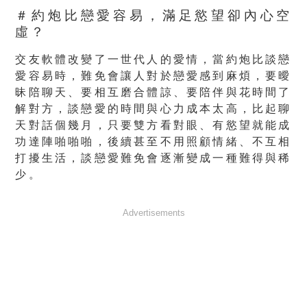
＃約炮比戀愛容易，滿足慾望卻內心空
虛？
交友軟體改變了一世代人的愛情，當約炮比談戀
愛容易時，難免會讓人對於戀愛感到麻煩，要曖
昧陪聊天、要相互磨合體諒、要陪伴與花時間了
解對方，談戀愛的時間與心力成本太高，比起聊
天對話個幾月，只要雙方看對眼、有慾望就能成
功達陣啪啪啪，後續甚至不用照顧情緒、不互相
打擾生活，談戀愛難免會逐漸變成一種難得與稀
少。
Advertisements