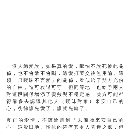
一派人總愛說，如果真的愛，哪怕不說死彼此關
係，也不會散不會斷，總愛打著交往無用論。這
類「只曖昧不言愛」的關係，看似給了雙方充份
的自由，進可攻退可守，但同等地，也給予兩人
對這段關係增添了變數與不穩定感，雙方可能都
得靠多去認識其他人（曖昧對象）來安自己的
心，彷彿誰先愛了，誰就先輸了。
真正的愛情，不該淪落到「以備胎來安自己的
心」這般田地。曖昧的確有其令人著迷之處，但