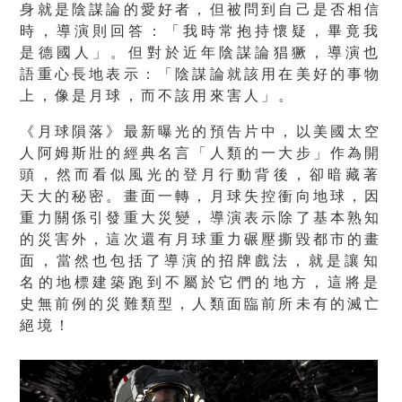
身就是陰謀論的愛好者，
但被問到自己是否相信
時，導演則回答：「我時常抱持懷疑，
畢竟我
是德國人」。但對於近年陰謀論猖獗，
導演也
語重心長地表示：「陰謀論就該用在美好的事物
上，
像是月球，而不該用來害人」。
《月球隕落》最新曝光的預告片中，
以美國太空
人阿姆斯壯的經典名言「人類的一大步」作為開
頭，
然而看似風光的登月行動背後，卻暗藏著
天大的秘密。畫面一轉，
月球失控衝向地球，因
重力關係引發重大災變，
導演表示除了基本熟知
的災害外，
這次還有月球重力碾壓撕毀都市的畫
面，
當然也包括了導演的招牌戲法，
就是讓知
名的地標建築跑到不屬於它們的地方，
這將是
史無前例的災難類型，人類面臨前所未有的滅亡
絕境！