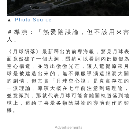
▲
Photo Source
＃導演：「熱愛陰謀論，但不該用來害
人」
《月球隕落》最新釋出的前導海報，
驚見月球表
面竟然破了一個大洞，
隱約可以看到內部疑似為
空心構造，並透出微微光芒，
讓人驚覺原來月
球是被建造出來的，
無不佩服導演這腦洞大開
的劇情，但其實「月球空心說」
是真實存在的
一派理論，導演大概在七年前注意到這理論，
並意識到，那就代表月球可能會離開軌道落到地
球上，
這給了喜愛各類陰謀論的導演創作的契
機。
Advertisements