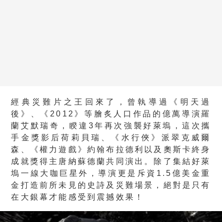
經典災難片之王回來了，曾執導過《明天過
後》、《2012》等膾炙人口作品的億萬導演羅
蘭艾默瑞奇，睽違3年再次強襲好萊塢，這次攜
手金獎影后荷莉貝瑞、《水行俠》派翠克威爾
森、《權力遊戲》約翰布拉德利以及奧斯卡終身
成就獎得主唐納蘇德蘭共同演出。除了集結好萊
塢一線大咖巨星外，導演更是斥資1.5億美金重
金打造前所未見的史詩及災難場景，絕對是只有
在大銀幕才能感受到震撼效果！