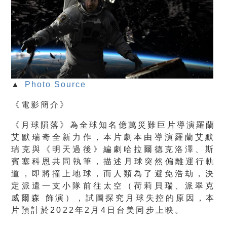
▲
Photo Source
《電影簡介》
《月球隕落》為全球知名億萬災難巨片導演羅蘭
艾默瑞奇全新力作，
本片劇本由導演羅蘭艾默
瑞克與《明天過後》編劇哈拉爾德克洛澤、
斯
賓塞科恩共同執筆，描述月球突然偏離運行軌
道，即將撞上地球，
而人類為了避免浩劫，決
定派遣一支小隊前往太空（荷莉貝瑞、
派翠克
威爾森 飾演），試圖探究月球失控的原因，本
片預計於2022年2月4日
台美同步上映。