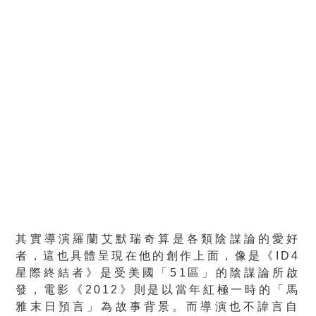
其實導演羅蘭艾默瑞奇算是各類陰謀論的愛好
者，
這也具體呈現在他的創作上面，像是《ID4
星際終結者》
是受美國「51區」的陰謀論所啟
發，電影《2012》
則是以當年紅極一時的「馬
雅末日預言」為故事背景。
而導演也不諱言自