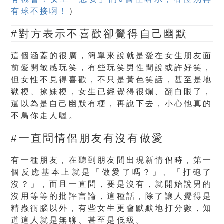
有球不接啊！
）
#對方表示不喜歡卻覺得自己幽默
這個涵蓋的很廣，簡單來說就是愛在女生朋友面
前愛開敏感玩笑，有些玩笑男性間說或許好笑，
但女性不見得喜歡，不只是黃色笑話，甚至是地
獄梗、撩妹梗，女生已經覺得很爛、翻白眼了，
還以為是自己幽默有梗，再說下去，小心他真的
不鳥你走人喔。
#一直問情侶朋友有沒有做愛
有一種朋友，在聽到朋友間出現新情侶時，第一
個反應基本上就是「做愛了嗎？」、「打砲了
沒？」，而且一直問，要是沒有，就開始說男的
沒用等等的批評言論，這種話，除了讓人覺得是
精蟲衝腦以外，有些女生更會默默地打分數，知
道這人就是無聊、甚至是低級。