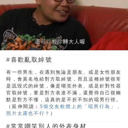
#喜歡亂取綽號
有一些男生，在遇到無論是朋友、或是女性朋友
時，會莫名地給對方取綽號，而且這種綽號很常
是詆毀式的綽號，像是嘲笑外表、或是針對性器
官取綽號，要是對方表達不滿，還覺得自己很幽
默是對方不懂，這真的是不折不扣的噁男行徑。
（延伸閱讀：
5個交友軟體上的「噁男行為」，
照片太露也不行？
）
#常常嘲笑別人的外表身材