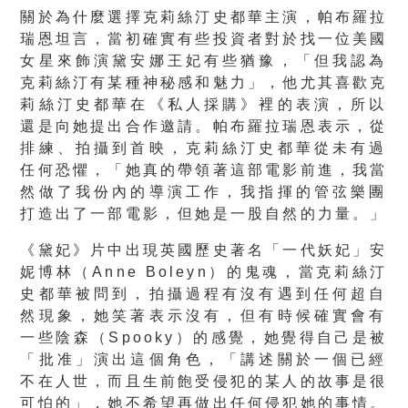
關於為什麼選擇克莉絲汀史都華主演，帕布羅拉
瑞恩坦言，
當初確實有些投資者對於找一位美國
女星來飾演黛安娜王妃有些猶豫
，「但我認為
克莉絲汀有某種神秘感和魅力」，
他尤其喜歡克
莉絲汀史都華在《私人採購》裡的表演，
所以
還是向她提出合作邀請。帕布羅拉瑞恩表示，從
排練、
拍攝到首映，克莉絲汀史都華從未有過
任何恐懼，「
她真的帶領著這部電影前進，我當
然做了我份內的導演工作，
我指揮的管弦樂團
打造出了一部電影，但她是一股自然的力量。」
《黛妃》片中出現英國歷史著名「一代妖妃」安
妮博林（Anne Boleyn）的鬼魂，當克莉絲汀
史都華被問到，
拍攝過程有沒有遇到任何超自
然現象，她笑著表示沒有，
但有時候確實會有
一些陰森（Spooky）的感覺，
她覺得自己是被
「批准」演出這個角色，「
講述關於一個已經
不在人世，
而且生前飽受侵犯的某人的故事是很
可怕的」，
她不希望再做出任何侵犯她的事情。