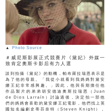
▲
Photo Source
＃威尼斯影展正式競賽片《黛妃》外媒一
致肯定奧斯卡影后有力人選
談到拍攝《黛妃》的動機，帕布羅拉瑞恩表示是
為了他的母親。「
我從小就看到我媽媽對黛安
娜王妃非常感興趣。」因此，
他與長期擔任他
作品製片的弟弟胡安德迪奧斯拉瑞恩（Juan
de Dios Larraín）討論過後，
決定拍一部他
們的媽媽會喜歡的黛安娜王妃電影，
他們找上英
國知名編劇史蒂芬奈特（Steven Knight），