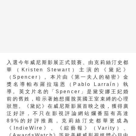
入選今年威尼斯影展正式競賽、由克莉絲汀史都
華（Kristen Stewart）主演的《黛妃》
（Spencer）。本片由《第一夫人的秘密》金
獎名導帕布羅拉瑞恩（Pablo Larraín）執
導。英文片名的「Spencer」是黛安娜王妃婚
前的舊姓，暗示著她想擺脫英國王室束縛的心理
狀態。《黛妃》在威尼斯影展首映之後，獲得廣
泛好評，不只在影視評論網站爛番茄有高達
89%的好評推薦，克莉絲汀史都華更成為
《IndieWire》、《綜藝報》（Varity）、
《AwardsWatch》等歐美權威影視媒體心目中