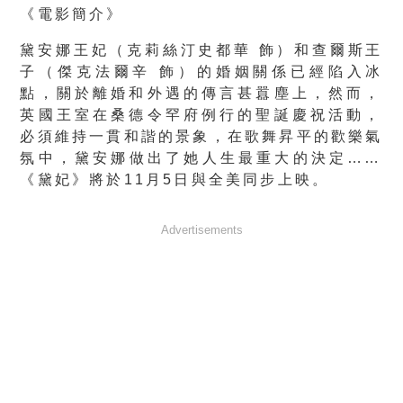
《電影簡介》
黛安娜王妃（克莉絲汀史都華 飾）和查爾斯王
子（傑克法爾辛 飾）的婚姻關係已經陷入冰
點，關於離婚和外遇的傳言甚囂塵上，
然而，
英國王室在桑德令罕府例行的聖誕慶祝活動，
必須維持一貫和諧的景象，在歌舞昇平的歡樂氣
氛中，
黛安娜做出了她人生最重大的決定……
《黛妃》將於11月5日與全
美同步上映。
Advertisements