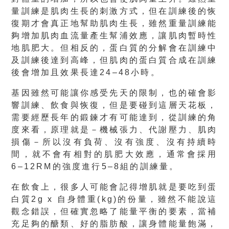
量訓練是肌肉生長的刺激方式，但在訓練後的恢
復期才會真正地幫助肌肉生長，雖然重量訓練能
夠增加肌肉血流量產生幫浦效應，讓肌肉暫時性
地肌肥大。但相反的，蛋白質的分解會在訓練中
及訓練後達到高峰，但肌肉的蛋白質合成在訓練
後會增加且效果長達24–48小時。
基因雖然可能讓你感受先天的限制，也的確會影
響訓練、飲食與恢復，但是要碰到這層天花板，
需要經歷長年的鍛鍊才有可能達到，從訓練的角
度來看，原理就是－機械張力、代謝壓力、肌肉
損傷－所以沒有負荷、沒有強度、沒有持續時
間，就不會有相對的肌肥大效應，通常會採用
6–12RM的強度進行5–8組的訓練量。
在飲食上，很多人可能會記得增肌就是要吃到蛋
白質2g x 自身體重(kg)的份量，雖然不能說這
觀念錯誤，但確實忽略了能量平衡的要素，當補
充足夠的醣類、好的脂肪酸，讓身體能量飽滿，