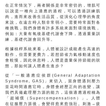
在正常情況下，兩者關係是非常密切的，增肌可
以說是一種向上適應的過程，可以透過訓練肌
肉，進而來改善生活品質，從演化心理學的角度
來說，在遠古時人類非常弱小，需要時常面對各
種挑戰，我們身體有許多系統來面對環境挑戰，
例如：大量有氧後基礎代謝會下降，透過重量訓
練，基礎代謝會回升等。
根據槓桿系統來看，人體被設計成能產生高速的
動作，但需要更費力，若想節省力氣移動速度也
會較慢，因此休息時，人體是盡量保持節能的狀
態，那如何讓人體產生進步？
從「一般適應症侯群(General Adaptation
Syndrome, GAS)」來切入，當身體遇到壓力
並花時間適應它時，身體會經歷正向的改變，讓
我們具備處理壓力源的能力，這個適應過程稱為
「超補償（Supercompensation）」。人體
在征服壓力源後，會變得愈來愈強壯。刺激→疲