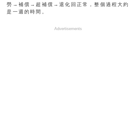
勞→補償→超補償→退化回正常，整個過程大約
是一週的時間。
Advertisements