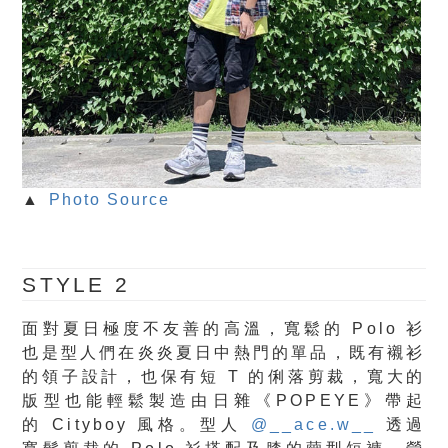
▲
Photo Source
STYLE 2
面對夏日極度不友善的高溫，寬鬆的 Polo 衫
也是型人們在炎炎夏日中熱門的單品，既有襯衫
的領子設計，也保有短 T 的俐落剪裁，寬大的
版型也能輕鬆製造由日雜《POPEYE》帶起
的 Cityboy 風格。型人
@__ace.w__
透過