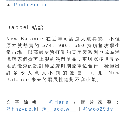
▲
Photo Source
Dappei 結語
New Balance 在近年可說是大放異彩，不但
原本就熱賣的 574、996、580 持續搶攻學生
黨市場，以高端材質打造的英美製系列也成為潮
流玩家們搶著上腳的熱門單品，更與眾多世界各
地的優秀的設計師品牌與潮流單位合作，碰撞出
許多令人意人不到的驚喜，可見 New
Balance 未來的發展性絕對不容小覷。
文字編輯：
@Hans
/ 圖片來源：
@hnzype.k
|
@__ace.w__
|
@woo29dy