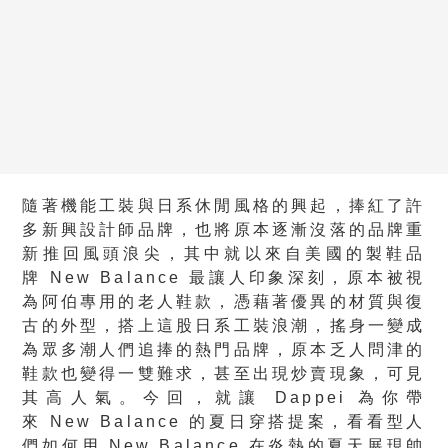
隨著機能工裝與日系休閒風格的興起，捧紅了許
多新興設計師品牌，也將原本逐漸沒落的品牌重
新推回風頭浪尖，其中就以來自美國的製鞋品
牌 New Balance 最讓人印象深刻，原本被視
為阿伯專用的老人鞋款，憑藉著優異的材質與復
古的外型，搭上這股日系工裝浪潮，搖身一變成
為眾多潮人們追捧的熱門品牌，原本乏人問津的
鞋款也變得一雙難求，甚至出現炒賣現象，可見
其高人氣。今回，就讓 Dappei 為你帶
來 New Balance 的夏日穿搭提案，看看型人
們如何用 New Balance 在炎熱的夏天展現帥