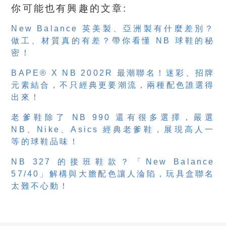
你可能也有興趣的文章:
New Balance 英美製、亞洲製有什麼差別？
做工、材質真的有差？帶你看懂 NB 球鞋的秘
密！
BAPE® X NB 2002R 最潮聯名！迷彩、招牌
元素結合，不只經典更要潮流，兩種配色誰選得
出來！
老爹鞋除了 NB 990 還有很多選擇，嚴選
NB、Nike、Asics 經典老爹鞋，展現高人一
等的球鞋品味！
NB 327 的接班鞋款？「New Balance
57/40」解構與大膽配色讓人淪陷，玩具盒聯名
太難不心動！