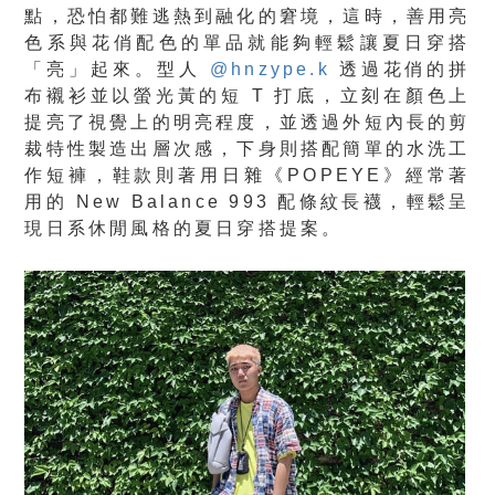
點，恐怕都難逃熱到融化的窘境，這時，善用亮
色系與花俏配色的單品就能夠輕鬆讓夏日穿搭
「亮」起來。型人
@hnzype.k
透過花俏的拼
布襯衫並以螢光黃的短 T 打底，立刻在顏色上
提亮了視覺上的明亮程度，並透過外短內長的剪
裁特性製造出層次感，下身則搭配簡單的水洗工
作短褲，鞋款則著用日雜《POPEYE》經常著
用的 New Balance 993 配條紋長襪，輕鬆呈
現日系休閒風格的夏日穿搭提案。