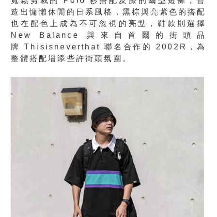
寬鬆剪裁的 Polo 衫搭配及膝的繭型短褲，營
造出慵懶休閒的日系風格，黑棕與亮紫色的搭配
也在配色上成為不可忽視的亮點，鞋款則選擇
New Balance 與來自首爾的街頭品
牌 Thisisneverthat 聯名合作的 2002R，為
整體搭配增添些許街頭氛圍。