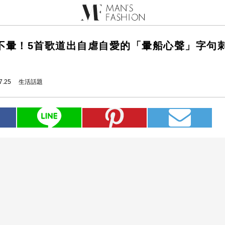
不暈！5首歌道出自虐自愛的「暈船心聲」字句
7.25
生活話題