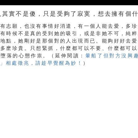
人其實不是傻，只是受夠了寂寞，想去擁有個
沒有志願，也沒有事情好消遣，有一個人能去愛，多珍
，有時候不是真的受到她的吸引，或是非她不可，純粹
的地點，她剛好是那個對的人出現而已。能夠好好去愛
有多麽珍貴。只想緊抓，什麼都可以不要、什麼都可以
然墮落的心態作祟。（
延伸閱讀：
暈船了但對方沒興
了」相處徵兆，請趁早覺醒為妙！
）