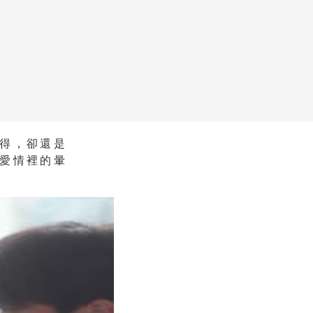
得，卻還是
愛情裡的暈