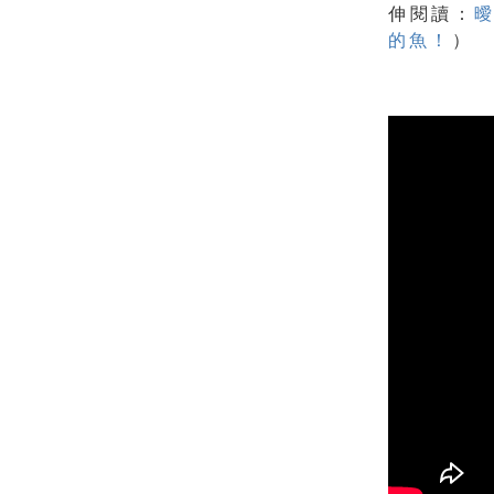
伸閱讀：
的魚！
）