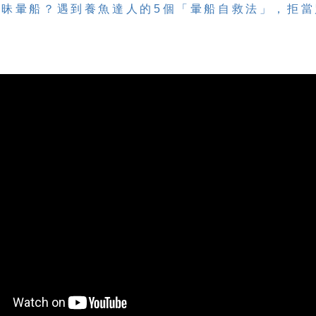
曖昧暈船？遇到養魚達人的5個「暈船自救法」，拒當