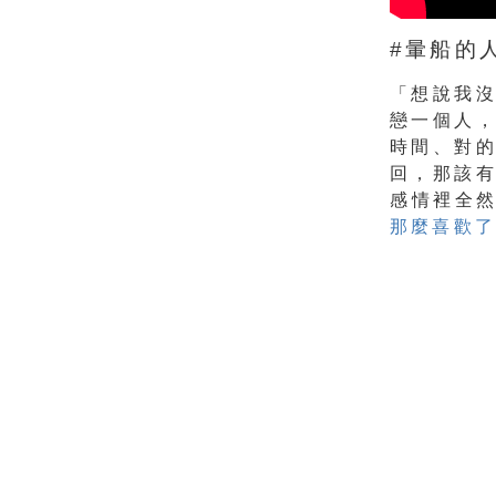
#暈船的
「想說我
戀一個人
時間、對
回，那該
感情裡全
那麼喜歡