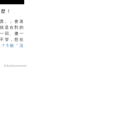
什麼！
貴。」會迷
就是在對的
一回、傻一
不管，想在
趣？5個「沒
Advertisements