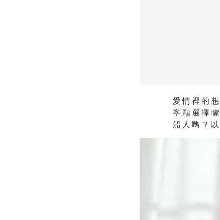
愛情裡的
寧願選擇
船人嗎？以