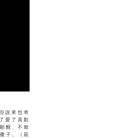
但說來也奇
了愛了喜歡
願醒、不敢
傻子。（
延