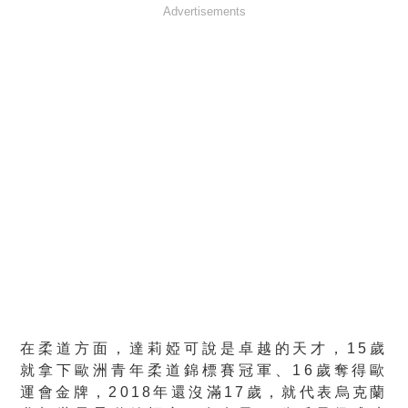
Advertisements
在柔道方面，達莉婭可說是卓越的天才，15歲
就拿下歐洲青年柔道錦標賽冠軍、16歲奪得歐
運會金牌，2018年還沒滿17歲，就代表烏克蘭