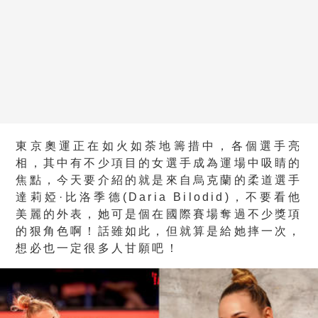
東京奧運正在如火如荼地籌措中，各個選手亮
相，其中有不少項目的女選手成為運場中吸睛的
焦點，今天要介紹的就是來自烏克蘭的柔道選手
達莉婭·比洛季德(Daria Bilodid)，不要看他
美麗的外表，她可是個在國際賽場奪過不少獎項
的狠角色啊！話雖如此，但就算是給她摔一次，
想必也一定很多人甘願吧！