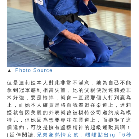
▲
Photo Source
但是達莉婭本人對此非常不滿意，她為自己不能
拿到冠軍感到相當失望，她的父親便說達莉婭非
常好強，要是輸掉，就會一直跟那個人打到贏為
止，而她本人確實是將自我奉獻在柔道上，達莉
婭就曾因美麗的外表就曾被模特公司邀約成為模
特兒，但她因為想要專注在柔道上，而婉拒了這
個邀約，可說是擁有堅毅精神的超級運動員啊！
(延伸閱讀:
兄弟象熱情女孩，峮峮貼出ig「6秒