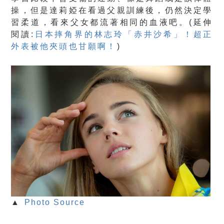
操，但是達莉婭在看過父親訓練後，仍然決定學
習柔道，看來父女都流著相同的血液吧。(延伸
閱讀:
日本摔角界的林志玲「赤井沙希」！超正
外表被他夾頭也甘願啊！
)
▲
Photo Source