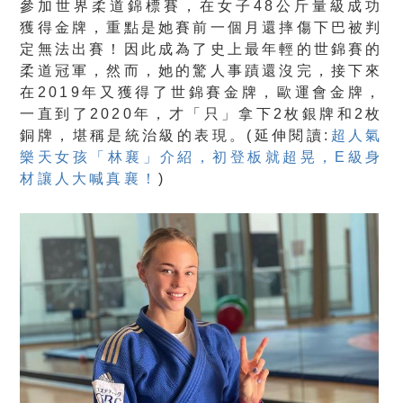
參加世界柔道錦標賽，在女子48公斤量級成功
獲得金牌，重點是她賽前一個月還摔傷下巴被判
定無法出賽！因此成為了史上最年輕的世錦賽的
柔道冠軍，然而，她的驚人事蹟還沒完，接下來
在2019年又獲得了世錦賽金牌，歐運會金牌，
一直到了2020年，才「只」拿下2枚銀牌和2枚
銅牌，堪稱是統治級的表現。(延伸閱讀:
超人氣
樂天女孩「林襄」介紹，初登板就超晃，E級身
材讓人大喊真襄！
)