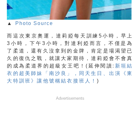
▲
Photo Source
而這次東京奧運，達莉婭每天訓練5小時，早上
3小時，下午3小時，對達利婭而言，不僅是為
了柔道，還有久沒拿到的金牌，肯定是場渴望已
久的復仇之戰，就讓大家期待，達莉婭會不會真
的成為柔道界的超級女王吧！(延伸閱讀:
新垣結
衣的超美師妹「南沙良」，同天生日、出演《東
大特訓班》讓他號稱結衣接班人！
)
Advertisements