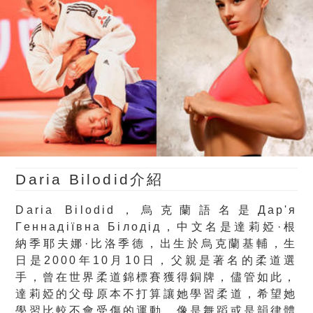
Daria Bilodid介紹
Daria Bilodid，烏克蘭語名是Дар'я
Геннадіївна Білодід，中文名是達莉婭·根
納季耶夫娜·比洛季德，出生於烏克蘭基輔，生
日是2000年10月10日，父親是著名的柔道選
手，曾在世界柔道錦標賽獲得銅牌，儘管如此，
達莉婭的父母原本不打算讓她學習柔道，希望她
學習比較不會受傷的運動、像是舞蹈或是韻律體