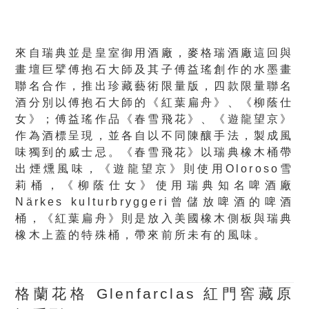
來自瑞典並是皇室御用酒廠，麥格瑞酒廠這回與
畫壇巨擘傅抱石大師及其子傅益瑤創作的水墨畫
聯名合作，推出珍藏藝術限量版，四款限量聯名
酒分別以傅抱石大師的《紅葉扁舟》、《柳蔭仕
女》；傅益瑤作品《春雪飛花》、《遊龍望京》
作為酒標呈現，並各自以不同陳釀手法，製成風
味獨到的威士忌。《春雪飛花》以瑞典橡木桶帶
出煙燻風味，《遊龍望京》則使用Oloroso雪
莉桶，《柳蔭仕女》使用瑞典知名啤酒廠
Närkes kulturbryggeri曾儲放啤酒的啤酒
桶，《紅葉扁舟》則是放入美國橡木側板與瑞典
橡木上蓋的特殊桶，帶來前所未有的風味。
格蘭花格 Glenfarclas 紅門窖藏原