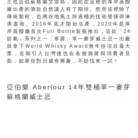
土也近似蘇格蘭艾雷島，因此在這裡的厚岸蒸餾
廠出產的酒款自然讓人有了期待。然而這裡除了
傳統製程，也將在地風土與過桶的技術發揮得淋
漓盡致。2016年底才開始生產，2020年是厚
岸蒸餾廠首次Full Bottle裝瓶推出，這款「24
節氣」系列之一「寒露」單一麥芽威士忌一出廠
就拿下World Whisky Award無年份項目最大
獎，近期引入台灣後也在各個酒展與消費者見
面，如果你對日威有興趣，不妨找來一試！
亞伯樂 Aberlour 14年雙桶單一麥芽
蘇格蘭威士忌