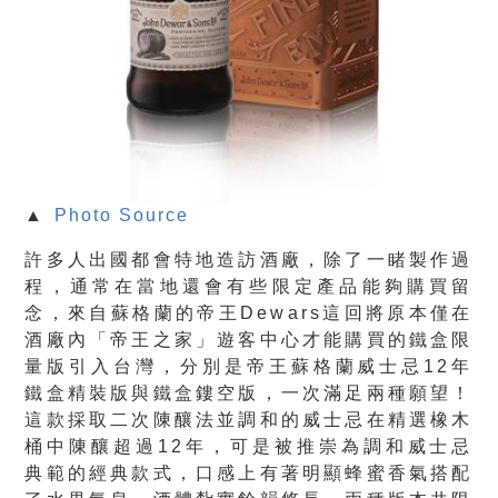
▲
Photo Source
許多人出國都會特地造訪酒廠，除了一睹製作過
程，通常在當地還會有些限定產品能夠購買留
念，來自蘇格蘭的帝王Dewars這回將原本僅在
酒廠內「帝王之家」遊客中心才能購買的鐵盒限
量版引入台灣，分別是帝王蘇格蘭威士忌12年
鐵盒精裝版與鐵盒鏤空版，一次滿足兩種願望！
這款採取二次陳釀法並調和的威士忌在精選橡木
桶中陳釀超過12年，可是被推崇為調和威士忌
典範的經典款式，口感上有著明顯蜂蜜香氣搭配