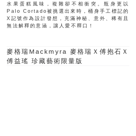
水果蛋糕風味，複雜卻不相衝突。瓶身更以
Palo Cortado被挑選出來時，桶身手工標記的
X記號作為設計發想，充滿神秘、意外、稀有且
無法解釋的意涵，讓人愛不釋口！
麥格瑞Mackmyra 麥格瑞Ｘ傅抱石Ｘ
傅益瑤 珍藏藝術限量版