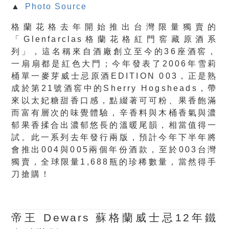
▲
Photo Source
格蘭花格去年開始推出台灣限量獨賣的
「Glenfarclas格蘭花格紅門窖藏原酒系
列」，這名稱來自酒廠創立至今的36座酒窖，
一扇扇都是紅色大門；今年發表了2006年雪莉
桶單一麥芽威士忌原酒EDITION 003，正是熟
成於第21號酒窖中的Sherry Hogsheads，帶
來以太妃糖甜香口感，點綴著可可粉、果香飽滿
而富有層次的味覺體驗，辛香料與木桶香氣與濃
郁果香揉合出濃郁悠長的溫暖尾韻，相當值得一
試。此一系列去年發行兩版，預計今年下半年將
會推出004與005兩個年份酒款，至於003台灣
獨賣，全球限量1,688瓶的珍稀數量，當然得手
刀搶購！
帝王 Dewars 蘇格蘭威士忌12年鐵