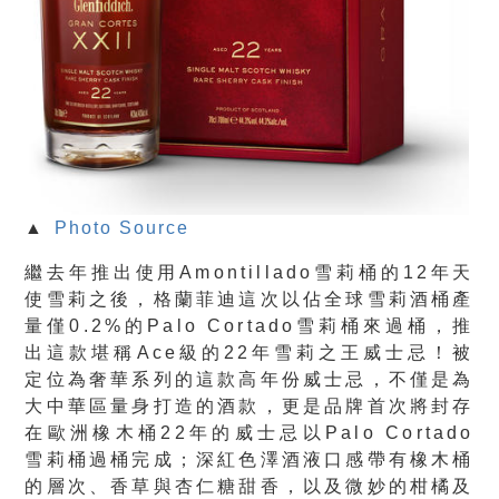
▲
Photo Source
繼去年推出使用Amontillado雪莉桶的12年天
使雪莉之後，格蘭菲迪這次以佔全球雪莉酒桶產
量僅0.2%的Palo Cortado雪莉桶來過桶，推
出這款堪稱Ace級的22年雪莉之王威士忌！被
定位為奢華系列的這款高年份威士忌，不僅是為
大中華區量身打造的酒款，更是品牌首次將封存
在歐洲橡木桶22年的威士忌以Palo Cortado
雪莉桶過桶完成；深紅色澤酒液口感帶有橡木桶
的層次、香草與杏仁糖甜香，以及微妙的柑橘及