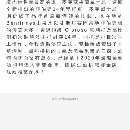
境內銷售量最高的單一麥芽蘇格蘭威士忌，這回
全新推出的亞伯樂14年雙桶單一麥芽威士忌，
則延續了品牌首席釀酒師的技藝，以在地的
Benrinnes山泉水以及斯貝賽區當地亞伯樂鎮
的優質大麥，透過頂級 Oloroso 雪莉桶及高比
例初次裝填波本桶封存14年，同樣是小批次手
工慢作，全程遵循傳統工法，雙桶熟成帶出了香
草蜂蜜、甜熟櫻桃的香氣及黑莓果醬的口感，酒
體均衡而富有層次，已經拿下2020年國際葡萄
酒和烈酒大賽雙金牌、國際烈酒挑戰賽金牌，
底蘊相當深厚！
Advertisements