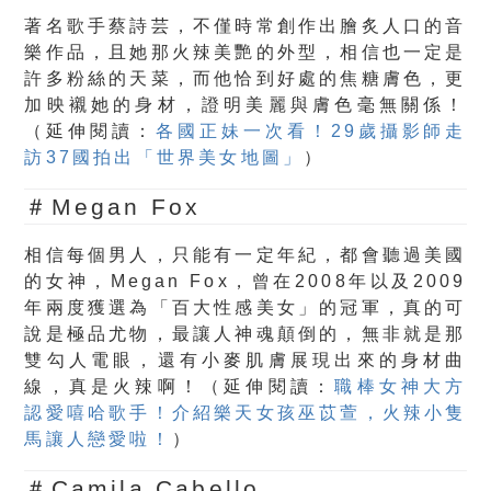
著名歌手蔡詩芸，不僅時常創作出膾炙人口的音
樂作品，且她那火辣美艷的外型，相信也一定是
許多粉絲的天菜，而他恰到好處的焦糖膚色，更
加映襯她的身材，證明美麗與膚色毫無關係！
（延伸閱讀：
各國正妹一次看！29歲攝影師走
訪37國拍出「世界美女地圖」
）
＃Megan Fox
相信每個男人，只能有一定年紀，都會聽過美國
的女神，Megan Fox，曾在2008年以及2009
年兩度獲選為「百大性感美女」的冠軍，真的可
說是極品尤物，最讓人神魂顛倒的，無非就是那
雙勾人電眼，還有小麥肌膚展現出來的身材曲
線，真是火辣啊！（延伸閱讀：
職棒女神大方
認愛嘻哈歌手！介紹樂天女孩巫苡萱，火辣小隻
馬讓人戀愛啦！
）
＃Camila Cabello