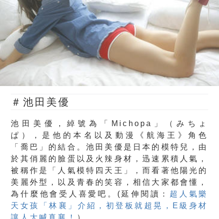
＃池田美優
池田美優，
綽號為
「
Michopa
」（
みちょ
ぱ
），是他的本名以及動漫《航海王》角色
「喬巴」的結合。池田美優是日本的模特兒，由
於其俏麗的臉蛋以及火辣身材，迅速累積人氣，
被稱作是「人氣模特四天王」，而看著他陽光的
美麗外型，以及青春的笑容，相信大家都會懂，
為什麼他會受人喜愛吧。(延伸閱讀：
超人氣樂
天女孩「林襄」介紹，初登板就超晃，E級身材
讓人大喊真襄！
）