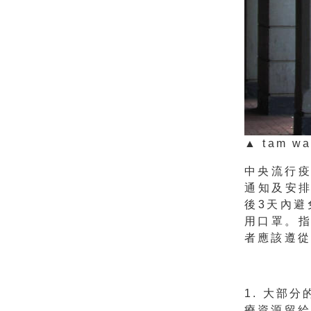
▲ tam w
中央流行
通知及安
後3天內
用口罩。
者應該遵從
1. 大部
療資源留