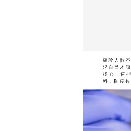
確診人數
況自己才
擔心，這
料，防疫