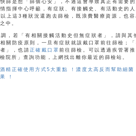
去快篩是想「篩個心安」，不過這會導致真正有需要的
疫情指揮中心呼籲，有症狀、有接觸史、有活動史的人
有以上這3種狀況還跑去篩檢，既浪費醫療資源，也容
險之中。
強調，若「有相關接觸活動史但無症狀者」，請與其他
實相關防疫原則，一旦有症狀就該戴口罩前往篩檢；「
狀者」，也請
正確戴口罩
前往篩檢。可以透過疾管署推
採檢院所」查詢功能，上網找出離你最近的篩檢站。
酒精正確使用方式5大重點 ！濃度太高反而幫助細菌
果 ！