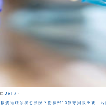
載自
Bella
）
：接觸過確診者怎麼辦？衛福部10條守則很重要，冷