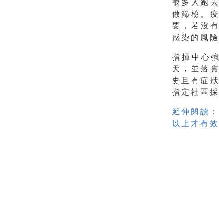
很多人跑
做篩檢。
要，若沒
感染的風
指揮中心
天，並落
史且有症
指定社區
延伸閱讀：
以上才有效