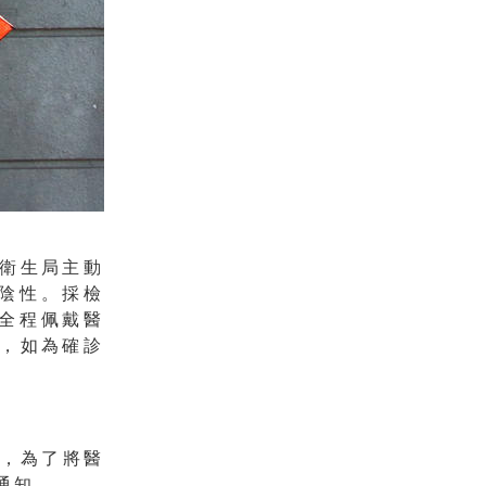
衛生局主動
陰性。採檢
全程佩戴醫
，如為確診
復，為了將醫
通知。