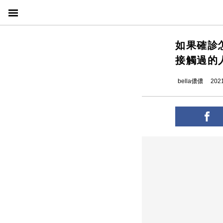
如果確診
接觸過的
bella儂儂
2021