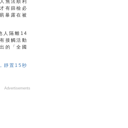
人無法順利
才有篩檢必
易暴露在被
人隔離14
有接觸活動
出的「全國
，靜置15秒
Advertisements