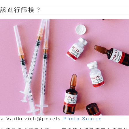
況該進行篩檢？
ya Vaitkevich@pexels
Photo Source