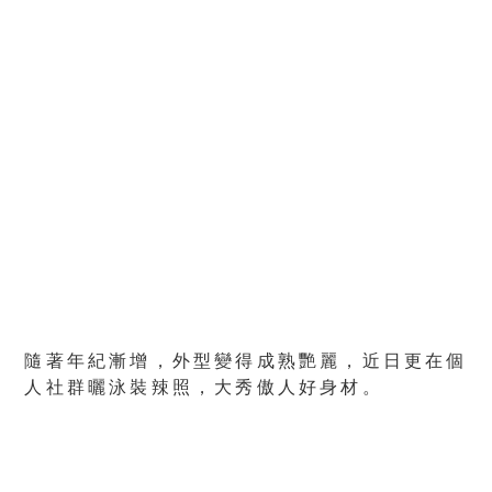
隨著年紀漸增，外型變得成熟艷麗，近日更在個
人社群曬泳裝辣照，大秀傲人好身材。