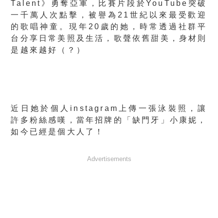
Talent》勇奪亞軍，比賽片段於YouTube突破
一千萬人次點擊，被譽為21世紀以來最受歡迎
的歌唱神童。現年20歲的她，時常透過社群平
台分享日常美照及生活，歌聲依舊甜美，身材則
是越來越好（？）
近日她於個人instagram上傳一張泳裝照，讓
許多粉絲感嘆，當年招牌的「缺門牙」小康妮，
如今已經是個大人了！
Advertisements