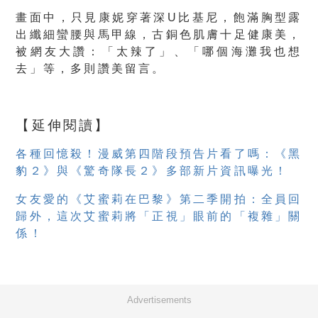
畫面中，只見康妮穿著深U比基尼，飽滿胸型露
出纖細蠻腰與馬甲線，古銅色肌膚十足健康美，
被網友大讚：「太辣了」、「哪個海灘我也想
去」等，多則讚美留言。
【延伸閱讀】
各種回憶殺！漫威第四階段預告片看了嗎：《黑
豹２》與《驚奇隊長２》多部新片資訊曝光！
女友愛的《艾蜜莉在巴黎》第二季開拍：全員回
歸外，這次艾蜜莉將「正視」眼前的「複雜」關
係！
Advertisements