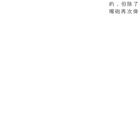
約，但除
嘴砲再次