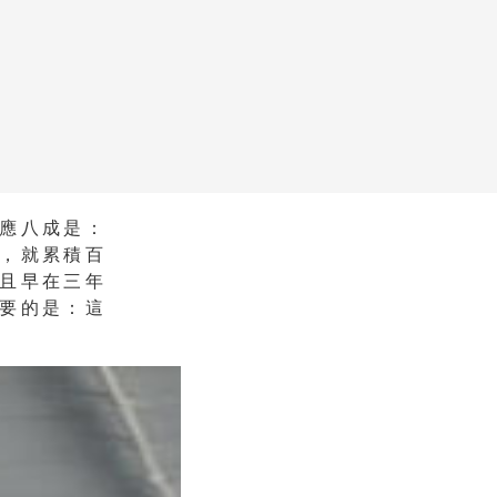
應八成是：
，就累積百
且早在三年
要的是：這