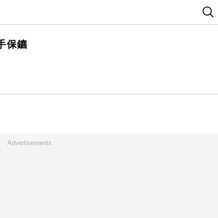
手保鑣
Advertisements