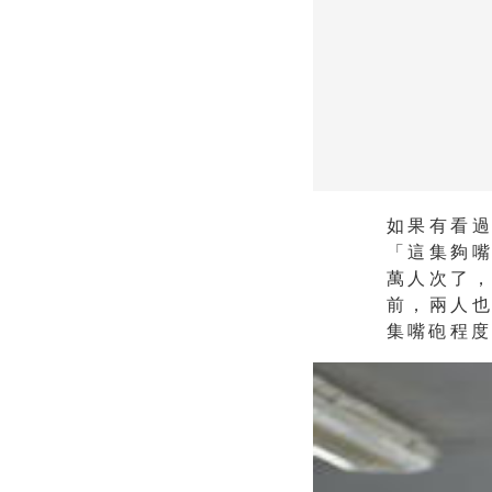
如果有看
「這集夠
萬人次了
前，兩人
集嘴砲程