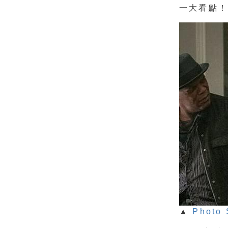
一大看點！
▲
Photo 