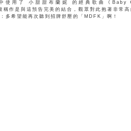
使用了 小甜甜布蘭妮 的經典歌曲《Baby On
，被稱作是與這預告完美的結合，觀眾對此抱著非常
：多希望能再次聽到招牌舒壓的「MDFK」啊！