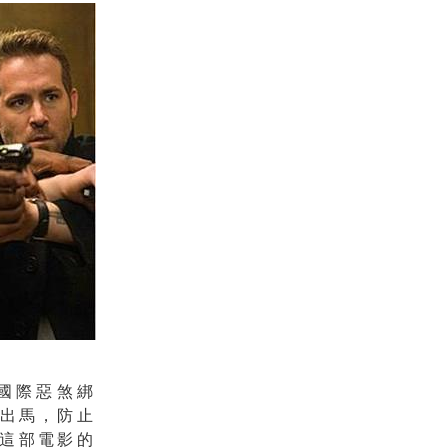
國際惡煞綁
願出馬，防止
這部電影的