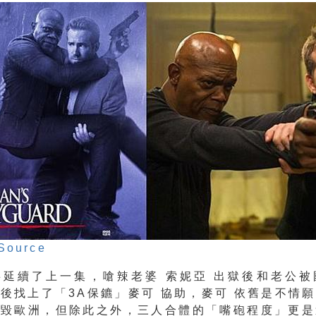
Source
事延續了上一集，嗆辣老婆 索妮亞 出獄後和老公被
後找上了「3A保鑣」麥可 協助，麥可 依舊是不情
摧毀歐洲，但除此之外，三人合體的「嘴砲程度」更是