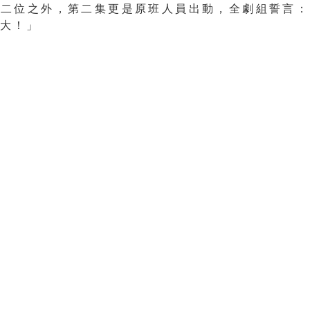
了二位之外，第二集更是原班人員出動，全劇組誓言：
偉大！」