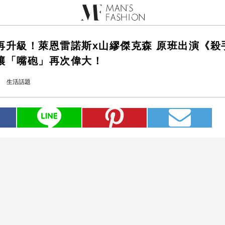
再升級！萊恩雷諾斯x山繆傑克森 原班出演《殺
讓「嘴砲」再次偉大！
生活話題