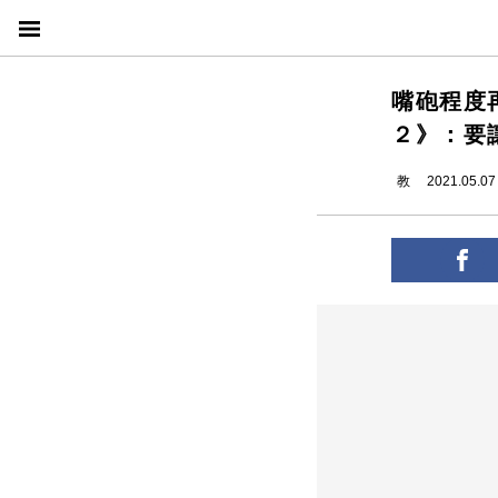
嘴砲程度
２》：要
教
2021.05.07