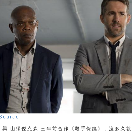
Source
 與 山繆傑克森 三年前合作《殺手保鑣》，沒多久