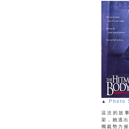
▲
Photo 
這次的故
架，她逃出
獨裁勢力