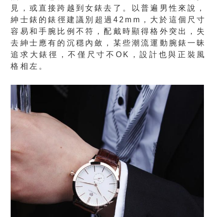
見，或直接跨越到女錶去了。以普遍男性來說，
紳士錶的錶徑建議別超過42mm，大於這個尺寸
容易和手腕比例不符，配戴時顯得格外突出，失
去紳士應有的沉穩內斂，某些潮流運動腕錶一昧
追求大錶徑，不僅尺寸不OK，設計也與正裝風
格相左。