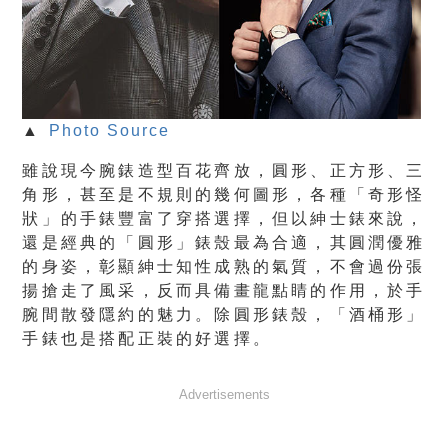
▲
Photo Source
雖說現今腕錶造型百花齊放，圓形、正方形、三
角形，甚至是不規則的幾何圖形，各種「奇形怪
狀」的手錶豐富了穿搭選擇，但以紳士錶來說，
還是經典的「圓形」錶殼最為合適，其圓潤優雅
的身姿，彰顯紳士知性成熟的氣質，不會過份張
揚搶走了風采，反而具備畫龍點睛的作用，於手
腕間散發隱約的魅力。除圓形錶殼，「酒桶形」
手錶也是搭配正裝的好選擇。
Advertisements