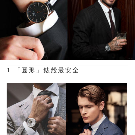
1.「圓形」錶殼最安全