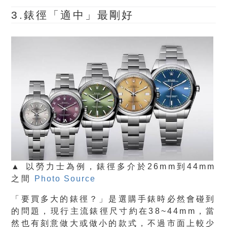
3.錶徑「適中」最剛好
▲ 以勞力士為例，錶徑多介於26mm到44mm
之間
Photo Source
「要買多大的錶徑？」是選購手錶時必然會碰到
的問題，現行主流錶徑尺寸約在38~44mm，當
然也有刻意做大或做小的款式，不過市面上較少