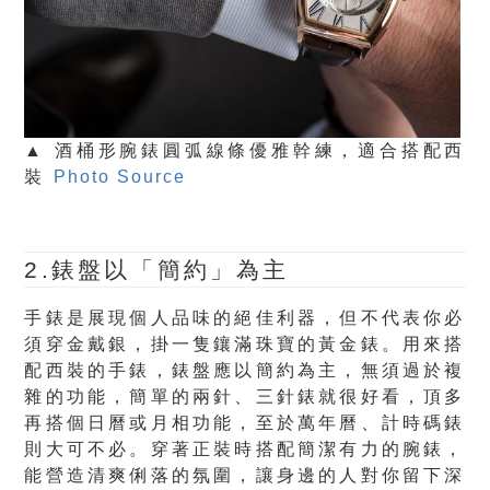
▲ 酒桶形腕錶圓弧線條優雅幹練，適合搭配西
裝
Photo Source
2.錶盤以「簡約」為主
手錶是展現個人品味的絕佳利器，但不代表你必
須穿金戴銀，掛一隻鑲滿珠寶的黃金錶。用來搭
配西裝的手錶，錶盤應以簡約為主，無須過於複
雜的功能，簡單的兩針、三針錶就很好看，頂多
再搭個日曆或月相功能，至於萬年曆、計時碼錶
則大可不必。穿著正裝時搭配簡潔有力的腕錶，
能營造清爽俐落的氛圍，讓身邊的人對你留下深