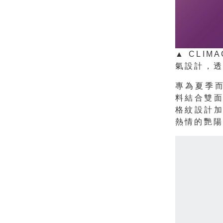
▲ CLI
氣設計，透
專為夏季而
料結合雙
格紋設計
熱情的艷