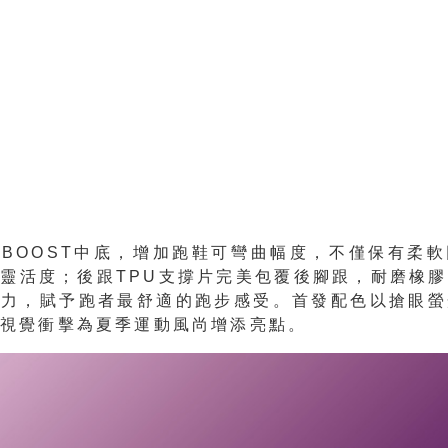
BOOST中底，增加跑鞋可彎曲幅度，不僅保有柔
靈活度；後跟TPU支撐片完美包覆後腳跟，耐磨橡
能力，賦予跑者最舒適的跑步感受。首發配色以搶眼螢
烈視覺衝擊為夏季運動風尚增添亮點。