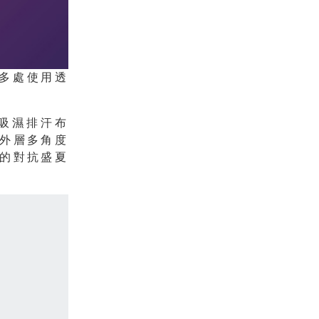
鞋多處使用透
保吸濕排汗布
外層多角度
的對抗盛夏