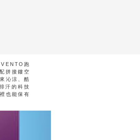
VENTO跑
搭配拼接鏤空
來沁涼、酷
溼排汗的科技
裡也能保有