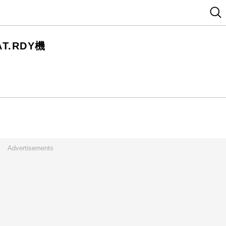
T.RDY機
Advertisements