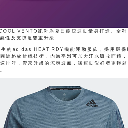
MACOOL VENTO跑鞋為夏日酷涼運動量身打造。全
氣性及支撐度雙重升級
生的adidas HEAT.RDY機能運動服飾，採用環
面圓編格紋針織技術，內層平滑可加大汗水吸收面積，
加速排汗，帶來升級的涼爽透氣，讓運動愛好者更輕鬆
陽。