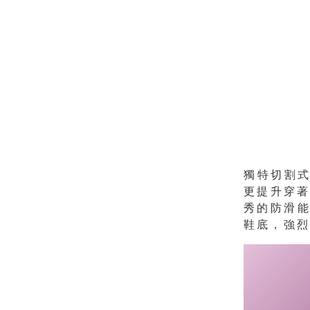
獨特切割式
更提升穿著
秀的防滑
鞋底，強