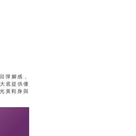
軟回彈腳感，
膠大底提供優
光黃鞋身與