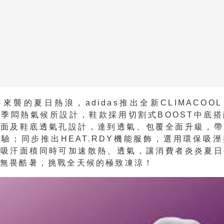
來襲的夏日熱浪，adidas推出全新CLIMACOOL 
季悶熱氣候所設計，鞋款採用切割式BOOST中底
鞋面及鞋底透氣孔設計，達到透氣、包覆全面升級，帶
驗；同步推出HEAT.RDY機能服飾，選用環保吸
大吸汗面積同時可加速散熱、透氣，讓消費者炎炎夏日
，無畏酷暑，挑戰全天候的極致凍涼！