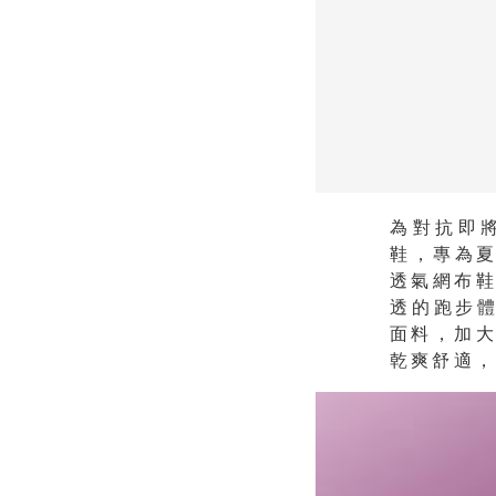
為對抗即將
鞋，專為夏
透氣網布
透的跑步體
面料，加
乾爽舒適