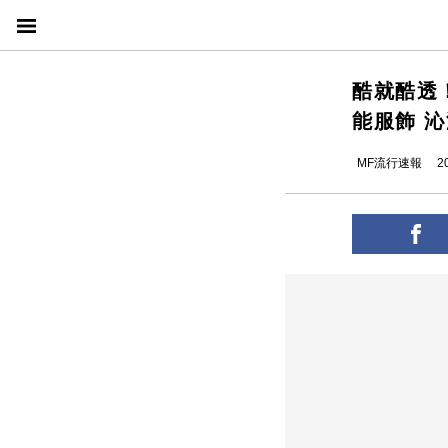
酷就酷透！a
能服飾 
MF流行速報
2