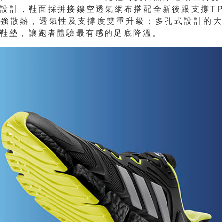
設計，鞋面採拼接鏤空透氣網布搭配全新後跟支撐T
強散熱，透氣性及支撐度雙重升級；多孔式設計的大
氣鞋墊，讓跑者體驗最有感的足底降溫。