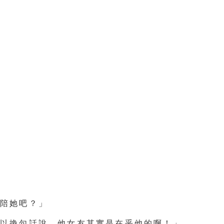
陪她吧？」
所以換句話說，他女友其實是在乎他的啊！」