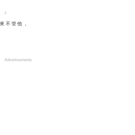
。」
來不管他，
Advertisements