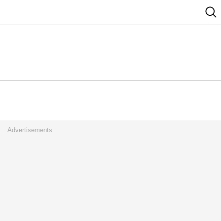
Advertisements