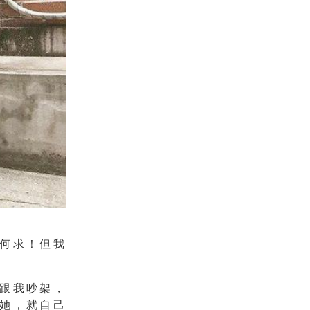
何求！但我
跟我吵架，
她，就自己