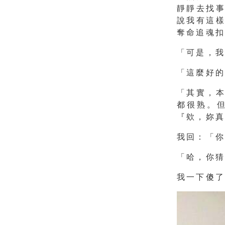
靜靜去找
說我有這
奪命追魂
「可是，
「這麼好
「其實，
都很熟。
『欸，妳
我回：「你
「哈，你猜
我一下傻