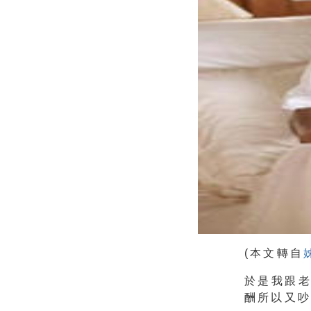
(本文轉自
於是我跟
酬所以又