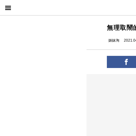
無理取鬧
姊妹淘
2021.0