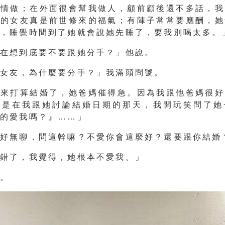
事情做；在外面很會幫我做人，顧前顧後還不多話，我
樣的女友真是前世修來的福氣；有陣子常常要應酬，她
扣，睡覺時間到了她就會說她先睡了，要我別喝太多。
我在想到底要不要跟她分手？」他說。
的女友，為什麼要分手？」我滿頭問號。
本來打算結婚了，她爸媽催得急。因為我跟他爸媽很好
但是在我跟她討論結婚日期的那天，我開玩笑問了她
真的愛我嗎？』……」
好無聊，問這幹嘛？不愛你會這麼好？還要跟你結婚
錯了，我覺得，她根本不愛我。」
了。