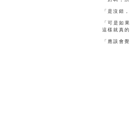
「是沒錯，
「可是如
這樣就真
「應該會