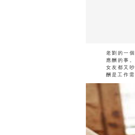
老劉的一
應酬的事
女友都又
酬是工作