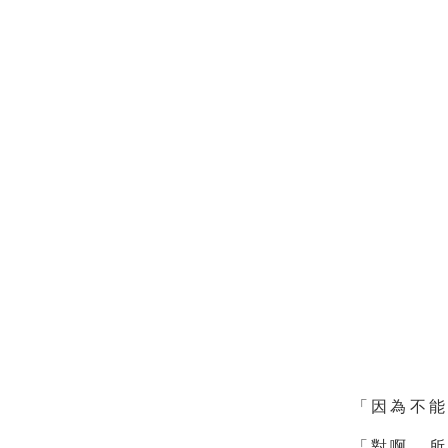
「因為不能
「對啊，