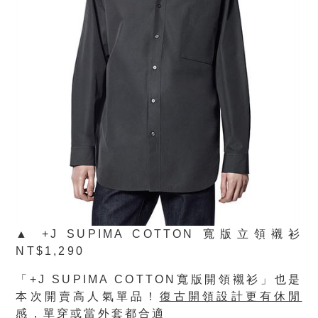
▲ +J SUPIMA COTTON 寬版立領襯衫
NT$1,290
「
+J SUPIMA COTTON
寬版開領襯衫」也是
本次開賣高人氣單品！
復古開領設計更有休閒
感
，單穿或當外套都合適