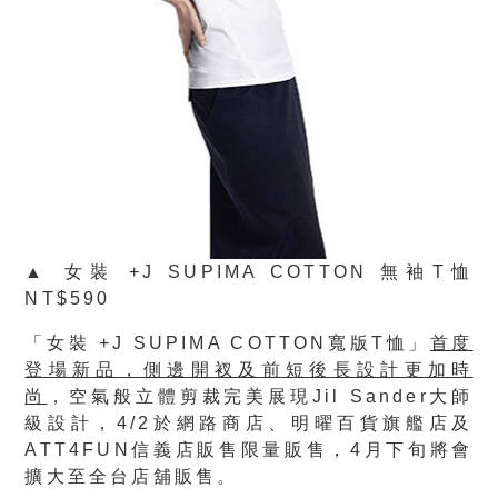
▲ 女裝 +J SUPIMA COTTON 無袖T恤
NT$590
「女裝 +J SUPIMA COTTON寬版T恤」
首度
登場新品，側邊開衩及前短後長設計更加時
尚
，空氣般立體剪裁完美展現Jil Sander大師
級設計，4/2於網路商店、明曜百貨旗艦店及
ATT4FUN信義店販售限量販售，4月下旬將會
擴大至全台店舖販售。