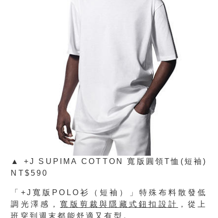
▲ +J SUPIMA COTTON 寬版圓領T恤(短袖)
NT$590
「
+J
寬版
POLO
衫（短袖）」特殊布料散發低
調光澤感，
寬版剪裁與隱藏式鈕扣設計
，從上
班穿到週末都能舒適又有型。