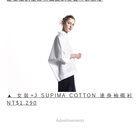
▲ 女裝+J SUPIMA COTTON 連身袖襯衫
NT$1,290
Advertisements