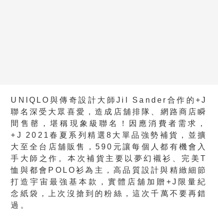
UNIQLO與傳奇設計大師Jil Sander合作的+J
聯名深受大眾喜愛，造成店舖排隊、網路商店瞬
間售罄，堪稱現象級聯名！因應消費者需求，
+J 2021春夏系列精選8大單品強勢補貨，並擴
大至全台店舖販售，590元讓每個人都有機會入
手大師之作。本次補貨主要以夢幻襯衫、完美T
恤與都會POLO衫為主，高品質設計與精緻細節
打造宇宙最強基本款，實體店舖加贈+J限量紀
念紙袋，上次沒搶到的粉絲，這次千萬不要再錯
過。