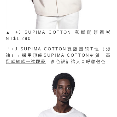
▲ +J SUPIMA COTTON 寬版開領襯衫
NT$1,290
「
+J SUPIMA COTTON
寬版圓領
T
恤（短
袖）」採用頂級
SUPIMA COTTON
材質，
高
質感觸感一試即愛
，多色設計讓人直呼想包色