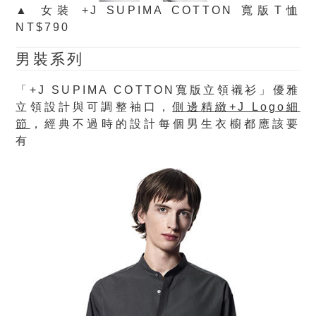
▲ 女裝 +J SUPIMA COTTON 寬版T恤
NT$790
男裝系列
「
+J SUPIMA COTTON
寬版立領襯衫」優雅
立領設計與可調整袖口，
側邊精緻
+J Logo
細
節
，經典不過時的設計每個男生衣櫥都應該要
有