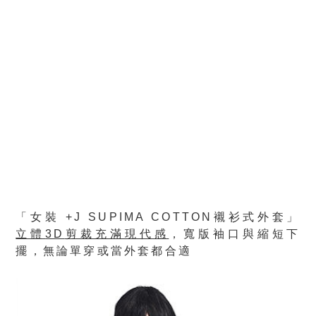
「女裝 +J SUPIMA COTTON襯衫式外套」
立體
3D
剪裁充滿現代感
，寬版袖口與縮短下
擺，無論單穿或當外套都合適