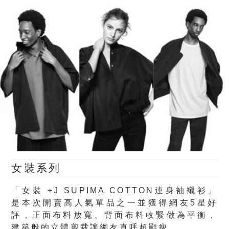
女裝系列
「女裝 +J SUPIMA COTTON連身袖襯衫」
是本次開賣高人氣單品之一並獲得網友5星好
評，正面布料放寬、背面布料收緊做為平衡，
建築般的立體剪裁讓網友直呼超顯瘦