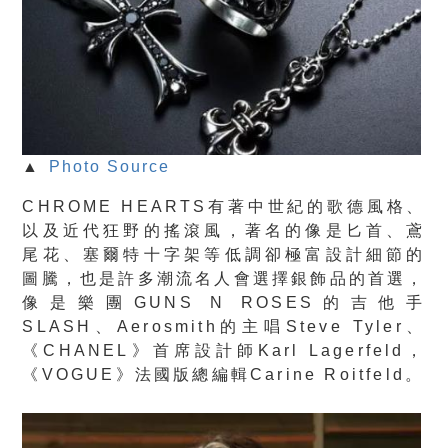
▲
Photo Source
CHROME HEARTS有著中世紀的
歌德風格
、
以及近代狂野的
搖滾風
，著名的像是
匕首、鳶
尾花、塞爾特十字架
等低調卻極富設計細節的
圖騰，也是許多潮流名人會選擇銀飾品的首選，
像是
樂團GUNS N ROSES的吉他手
SLASH、Aerosmith的主唱Steve Tyler、
《CHANEL》首席設計師Karl Lagerfeld，
《VOGUE》法國版總編輯Carine Roitfeld
。