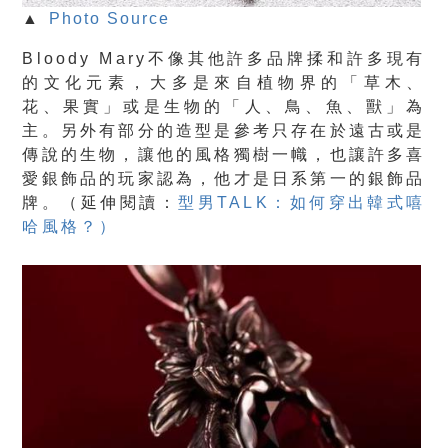
▲
Photo Source
Bloody Mary不像其他許多品牌揉和許多現有
的文化元素，大多是
來自植物界的「草木、
花、果實」或是生物的「人、鳥、魚、獸」
為
主。另外有部分的造型是參考只存在於遠古或是
傳說的生物，讓他的風格獨樹一幟，也讓許多喜
愛銀飾品的玩家認為，他才是日系第一的銀飾品
牌。（延伸閱讀：
型男TALK：如何穿出韓式嘻
哈風格？）