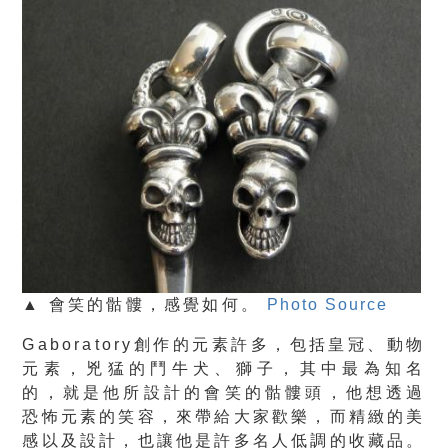
▲ 會笑的骷髏，感覺如何。
Photo Source
Gaboratory創作的元素許多，包括
皇冠、動物
元素，兇猛的鬥牛犬、獅子
，其中最為知名
的，就是他所設計的
會笑的骷髏頭
，他想透過
恐怖元素的笑容，來帶給大家歡樂，而精緻的美
感以及設計，也讓他是許多名人低調的收藏品。