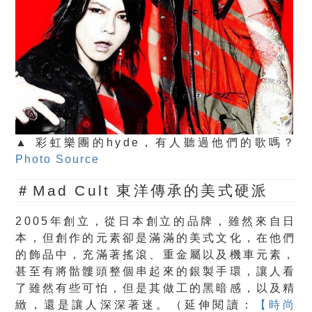
▲ 彩虹樂團的hyde，有人聽過他們的歌嗎？
Photo Source
＃Mad Cult 東洋傳承的美式硬派
2005年創立，從日本創立的品牌，雖然來自日
本，但創作的元素卻是滿滿的美式文化，在他們
的飾品中，充滿著搖滾、重金屬以及機車元素，
甚至有將骷髏頭整個串起來的銀製手環，讓人看
了雖然有些可怕，但是其做工的黑暗感，以及精
緻，還是讓人深深著迷。（延伸閱讀：
【時尚