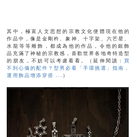
其中，極富人文思想的
宗教文化
便體現在他的
作品中，像是
金剛杵、象神、十字架、六芒星、
水龍
等等雕飾，都成為他的作品，令他的銀飾
品充滿了神秘的宗教感，喜歡世界各地奇特造型
的朋友，不妨可以考慮看看。（延伸閱讀：
買
不到心儀的配件？型男必看「手環挑選」指南，
運用飾品增添穿搭 ...
）