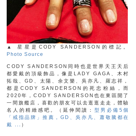
▲ 星星是CODY SANDERSON的標記。
Photo Source
CODY SANDERSON同時也是世界天王天后
都愛戴的頂級飾品，像是
LADY GAGA
、
木村
拓哉、GD、太陽、余文樂、吳亦凡、羅志祥
，
都是CODY SANDERSON的死忠粉絲，而
2020年，CODY SANDERSON也在東區開了
一間旗艦店，喜歡的朋友可以去逛逛走走，體驗
名人的精緻感吧。（延伸閱讀：
型男必備5個
「戒指品牌」推薦，GD、吳亦凡、蕭敬騰都在
戴 ...
）