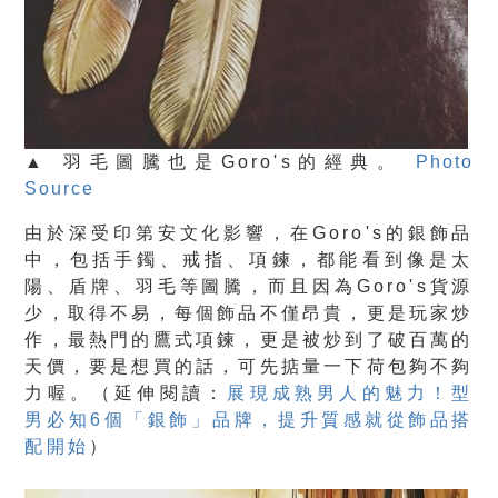
▲ 羽毛圖騰也是Goro's的經典。
Photo
Source
由於深受印第安文化影響，在Goro's的銀飾品
中，包括
手鐲、戒指、項鍊
，都能看到像是太
陽、盾牌、羽毛等圖騰，而且因為Goro's貨源
少，取得不易，每個飾品不僅昂貴，更是玩家炒
作，最熱門的鷹式項鍊，更是被炒到了破百萬的
天價，要是想買的話，可先掂量一下荷包夠不夠
力喔。（延伸閱讀：
展現成熟男人的魅力！型
男必知6個「銀飾」品牌，提升質感就從飾品搭
配開始
）