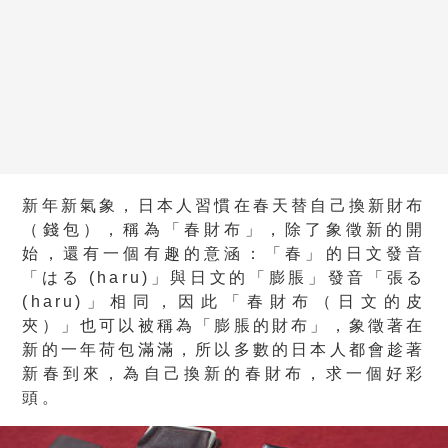
新年新氣象，日本人習慣在春天替自己換新財布
（錢包），稱為「春財布」，除了象徵新的開
始，還有一個有趣的意涵：「春」的日文發音
「はる (haru)」與日文的「膨脹」發音「張る
(haru)」相同，因此「春財布（日文的皮
夾）」也可以被稱為「膨脹的財布」，象徵著在
新的一年荷包滿滿，所以多數的日本人都會趁著
新春到來，為自己換新的春財布，求一個好彩
頭。