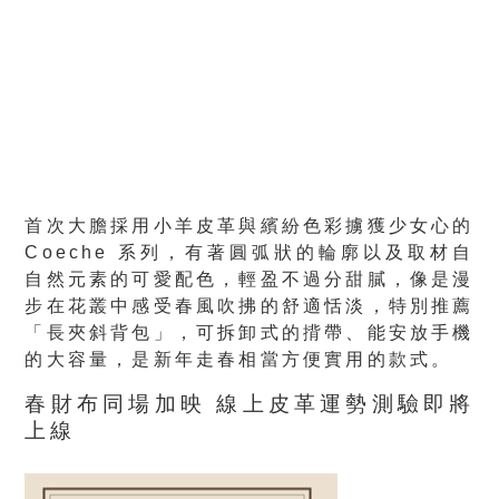
首次大膽採用小羊皮革與繽紛色彩擄獲少女心的
Coeche 系列，有著圓弧狀的輪廓以及取材自
自然元素的可愛配色，輕盈不過分甜膩，像是漫
步在花叢中感受春風吹拂的舒適恬淡，特別推薦
「長夾斜背包」，可拆卸式的揹帶、能安放手機
的大容量，是新年走春相當方便實用的款式。
春財布同場加映 線上皮革運勢測驗即將
上線