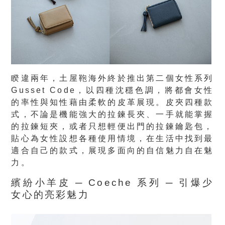
睽違兩年，土屋鞄海外終於推出第二個女性系列
Gusset Code，以四種沈穩色調，將都會女性
的率性與知性藉由柔軟的皮革展現。皮夾四種款
式，不論是機能強大的拉鍊長夾、一手就能掌握
的拉鍊短夾，或者只想輕便出門的拉鍊鑰匙包，
貼心為女性設想各種使用情境，在生活中找到最
適合自己的款式，展現多面向的自信魅力自在魅
力。
繽紛小羊皮 ─ Coeche 系列 ─ 引爆少
女心的亮彩魅力