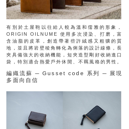
有別於土屋鞄以往給人較為溫和儒雅的形象，
ORIGIN OILNUME 使用多次浸染、打磨，富
含油脂的皮革，創造帶著些許絨感又粗獷的質
地，並且將岩壁稜角轉化為俐落的設計線條，長
夾具備強大的收納機能，短夾造型剛好收納進口
袋，特別適合熱愛戶外休閒、不羈風格的男性。
編織流蘇 ─ Gusset code 系列 ─ 展現
多面向自信