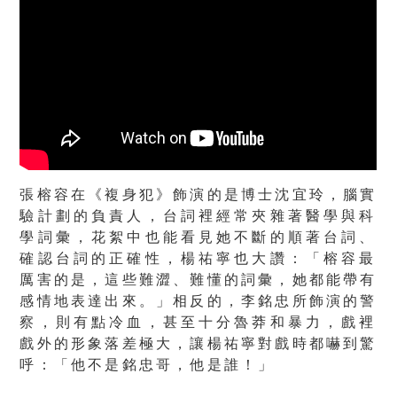
張榕容在《複身犯》飾演的是博士沈宜玲，腦實
驗計劃的負責人，
台詞裡經常夾雜著醫學與科
學詞彙，
花絮中也能看見她不斷的順著台詞、
確認台詞的正確性，
楊祐寧也大讚：「榕容最
厲害的是，這些難澀、難懂的詞彙，
她都能帶有
感情地表達出來。」相反的，李銘忠所飾演的警
察，
則有點冷血，甚至十分魯莽和暴力，戲裡
戲外的形象落差極大，
讓楊祐寧對戲時都嚇到驚
呼：「他不是銘忠哥，他是誰！」