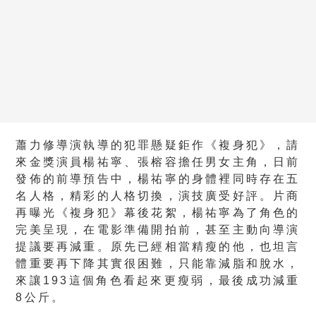
蕭力修導演執導的犯罪懸疑鉅作《複身犯》，請
來金獎演員楊祐寧、張榕容擔任男女主角，日前
發佈的前導預告中，楊祐寧的身體裡同時存在五
名人格，精彩的人格切換，演技廣受好評。片商
再曝光《複身犯》幕後花絮，楊祐寧為了角色的
完美呈現，在電影準備開拍前，甚至主動向導演
提議要再減重。原先已經相當精瘦的他，也坦言
體重要再下降其實很困難，只能靠減脂和脫水，
來讓193這個角色看起來更瘦弱，最後成功減重
8公斤。