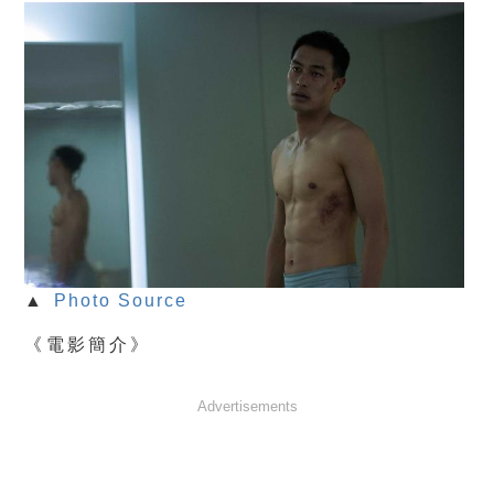
▲
Photo Source
《電影簡介》
Advertisements