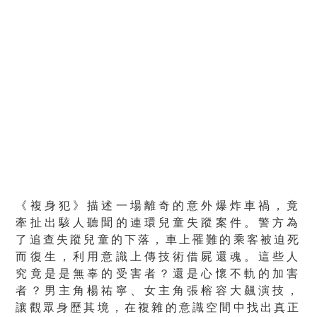
《複身犯》描述一場離奇的意外爆炸車禍，
竟
牽扯出駭人聽聞的連環兒童失蹤案件。
警方為
了追查失蹤兒童的下落，車上罹難的乘客被迫死
而復生，
利用意識上傳技術借屍還魂。這些人
究竟是是無辜的受害者？
還是心懷不軌的加害
者？男主角楊祐寧、女主角張榕容大飆演技，
讓觀眾身歷其境，在複雜的意識空間中找出真正