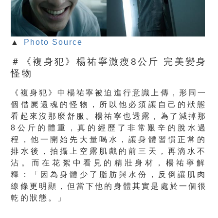
▲
Photo Source
＃《複身犯》楊祐寧激瘦8公斤 完美變身
怪物
《複身犯》中楊祐寧被迫進行意識上傳，形同一
個借屍還魂的怪物，
所以他必須讓自己的狀態
看起來沒那麼舒服。楊祐寧也透露，
為了減掉那
8公斤的體重，真的經歷了非常艱辛的脫水過
程，
他一開始先大量喝水，讓身體習慣正常的
排水後，
拍攝上空露肌戲的前三天，再滴水不
沾。
而在花絮中看見的精壯身材，楊祐寧解
釋：「
因為身體少了脂肪與水份，反倒讓肌肉
線條更明顯，
但當下他的身體其實是處於一個很
乾的狀態。」