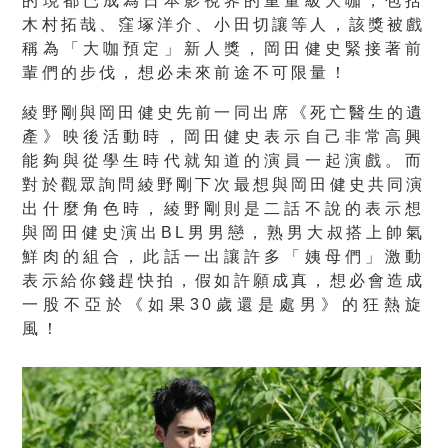
的現都已成為日本影視界的重量級大咖，
包括
木村拓哉、窪塚洋介、小田切讓等人，該獎被戲
稱為「
大咖預定」新人獎，岡田健史緊接著前
輩們的步伐，
想必未來前途不可限量！
綾野剛與岡田健史先前一同出席《死亡醫生的遺
產》映後活動時，
岡田健史表示自己非常高興
能夠與從學生時代就知道的演員一起演戲
。而
對於觀眾詢問綾野剛下次最想與岡田健史共同演
出什麼角色時，
綾野剛則是二話不說的表示想
與岡田健史演出BL男男戀，
熟男大叔搭上帥氣
鮮肉的組合，此話一出讓許多「姨母們」
激動
表示給你錢趕快拍，假如許願成真，想必會造成
一股不亞於《
如果30歲還是處男》的狂熱旋
風！