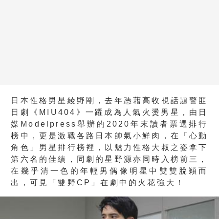
日本性格男星綾野剛，去年憑藉高收視話題警匪
日劇《MIU404》一躍成為人氣火燙男星，由日
媒Modelpress舉辦的2020年末讀者票選排行
榜中，更是激戰各路日本帥氣小鮮肉，在「心動
角色」男星排行榜裡，以魅力性格大叔之姿拿下
第六名的佳績，同劇的星野源亦同時入榜前三，
在幾乎清一色的年輕男偶像明星中雙雙脫穎而
出，可見「雙野CP」在劇中的火花強大！