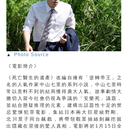
▲
Photo Source
《電影簡介》
《死亡醫生的遺產》改編自擁有「逆轉帝王」
之
名的人氣作家中山七里的系列小說，
中山七里時
常以意料不到的結局獲得廣大人氣。
故事劇情大
膽切入當今社會仍視為爭議的「安樂死」議題，
並結合懸疑推理的元素，建構出話題性十足的禁
忌驚悚犯罪電影，
集結日本兩大巨星綾野剛、
北川景子同台飆戲，
將帶領觀眾抽絲剝繭挖掘
出隱藏在背後的驚人真相，電影將於1月1
5日全