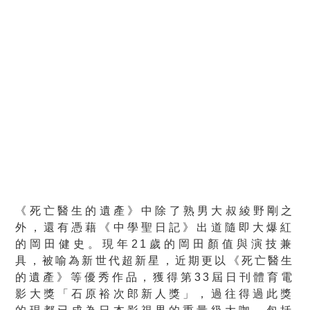
《死亡醫生的遺產》中除了熟男大叔綾野剛之
外，還有憑藉《
中學聖日記》出道隨即大爆紅
的岡田健史。現年21歲的岡田顏值與
演技兼
具，被喻為新世代超新星，近期更以《死亡醫生
的遺產》
等優秀作品，獲得第33屆日刊體育電
影大獎「石原裕次郎新人獎」
，過往得過此獎