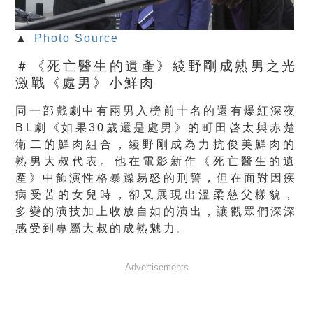
▲
Photo Source
＃《死亡醫生的遺產》綾野剛成熟男之光
激戰《處男》小鮮肉
同一部戲劇中有兩男入榜前十名的還有爆紅深夜
BL劇《如果30歲
還是處男》的町田啓太與赤楚
衛二的鮮肉組合，
綾野剛成為力抗俊美鮮肉的
熟男大叔代表。他在電影新作《
死亡醫生的遺
產》中飾演性格暴躁易怒的刑警，
但在面對因疾
病受苦的女兒時，卻又展現出溫柔慈父樣貌，
多變的演技加上收放自如的演出，
讓觀眾們深深
感受到專屬大叔的成熟魅力。
Advertisements