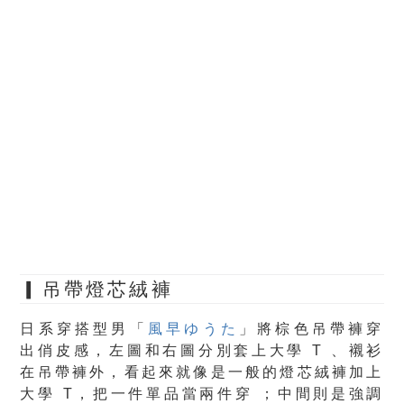
▎吊帶燈芯絨褲
日系穿搭型男「
風早ゆうた
」將棕色吊帶褲穿
出俏皮感，左圖和右圖分別套上大學 T 、襯衫
在吊帶褲外，看起來就像是一般的燈芯絨褲加上
大學 T，把一件單品當兩件穿 ；中間則是強調