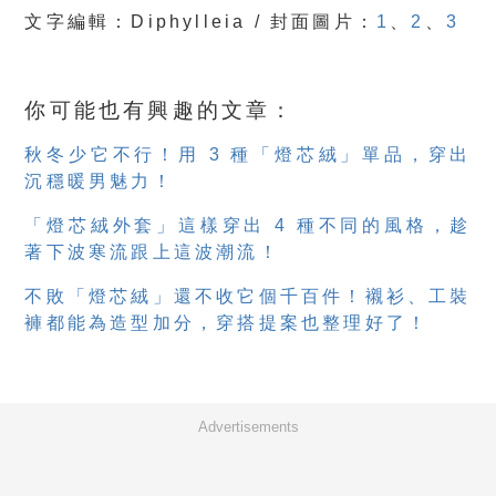
文字編輯：Diphylleia / 封面圖片：
1
、
2
、
3
你可能也有興趣的文章：
秋冬少它不行！用 3 種「燈芯絨」單品，穿出
沉穩暖男魅力！
「燈芯絨外套」這樣穿出 4 種不同的風格，趁
著下波寒流跟上這波潮流！
不敗「燈芯絨」還不收它個千百件！襯衫、工裝
褲都能為造型加分，穿搭提案也整理好了！
Advertisements