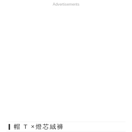
Advertisements
▎帽 T ×燈芯絨褲