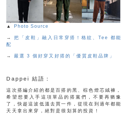
▲
Photo Source
→
把「皮鞋」融入日常穿搭！格紋、Tee 都能
配
→
嚴選 3 個好穿又好搭的「優質皮鞋品牌」
Dappei 結語：
這次搭編介紹的都是百搭的黑、棕色燈芯絨褲，
希望想要入手這項單品的搭黨們，不要再猶豫
了，快趁這波低溫去買一件，從現在到過年都能
天天拿出來穿，絕對是很划算的投資！