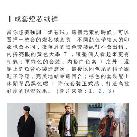
▎成套燈芯絨褲
當你想要強調「燈芯絨」這個元素的時候，可以
選擇一整套的燈芯絨套裝，不同顏色帶給人的印
象也會不同，微落肩的黑色套裝絕對不會出錯，
內搭亮眼的黃色大學 T ，讓整個人看起來更有
朝氣；軍綠色的套裝，內搭白色素 T 之外，還
穿上釣魚背心製造層次，最後以同色系的帽子跟
鞋子呼應，完美地結束這回合；棕色的套裝配上
休閒單品黑色帽 T 降低套裝正式感，打造高挑
顯瘦的視覺效果。（圖片來源：
1
、
2
、
3
）