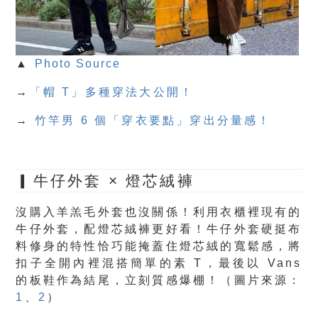
▲
Photo Source
→
「帽 T」多種穿法大公開！
→
竹竿男 6 個「穿衣要點」穿出分量感！
▎牛仔外套 × 燈芯絨褲
沒購入羊羔毛外套也沒關係！利用衣櫃裡現有的
牛仔外套，配燈芯絨褲更好看！牛仔外套硬挺布
料修身的特性恰巧能掩蓋住燈芯絨的寬鬆感，將
扣子全開內裡混搭簡單的素 T，最後以 Vans
的板鞋作為結尾，立刻質感爆棚！（圖片來源：
1
、
2
）