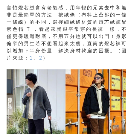
害怕燈芯絨會有老氣感，用年輕的元素去中和無
非是最簡單的方法，按絨條（布料上凸起的一條
一條線）的不同，選擇細絨條材質的燈芯絨褲配
素色帽 T ，看起來就跟平常穿的長褲一樣，不
僅更保暖還耐磨，不用五分鐘就可以出門！身形
偏窄的男生若不想看起來太瘦，直筒的燈芯褲可
以增加下半身份量，解決身材乾扁的困擾。（圖
片來源：
1
、
2
）