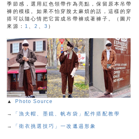
季節感，選用紅色領帶作為亮點，保留原本吊帶
褲的模樣。如果不怕穿脫太麻煩的話，這樣的穿
搭可以隨心情把它當成吊帶褲或著褲子。（圖片
來源：
1
、
2
、
3
）
▲
Photo Source
→
「漁夫帽、墨鏡、帆布袋」配件搭配教學
→
「衛衣挑選技巧」一改邋遢形象