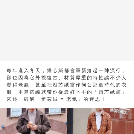
每年進入冬天，燈芯絨都會重新捲起一陣流行，
卻也因為它外觀復古、材質厚重的特性讓不少人
覺得老氣，甚至把燈芯絨當作阿公那個時代的衣
服，本篇搭編就帶你從最好下手的「燈芯絨褲」
來逐一破解「燈芯絨 = 老氣」的迷思！