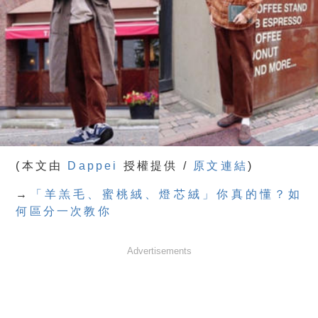
(本文由
Dappei
授權提供 /
原文連結
)
→
「羊羔毛、蜜桃絨、燈芯絨」你真的懂？如
何區分一次教你
Advertisements