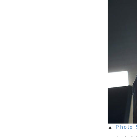
▲
Photo 