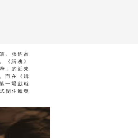
震、張鈞甯
映。《緝魂》
灣」的近未
。而在《緝
第一場戲就
式閉住氣發