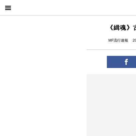
《緝魂》
MF流行速報
2