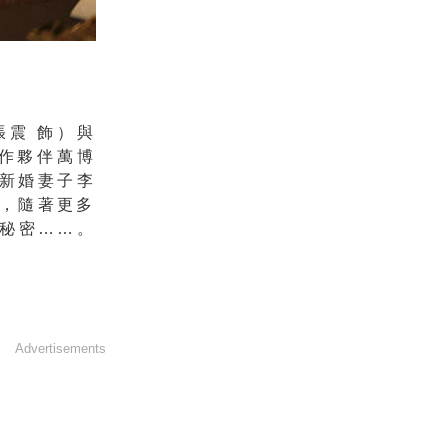
震 飾）與
作夥伴萬博
的新婚妻子李
，
隨著更多
秘密……。
Advertisements