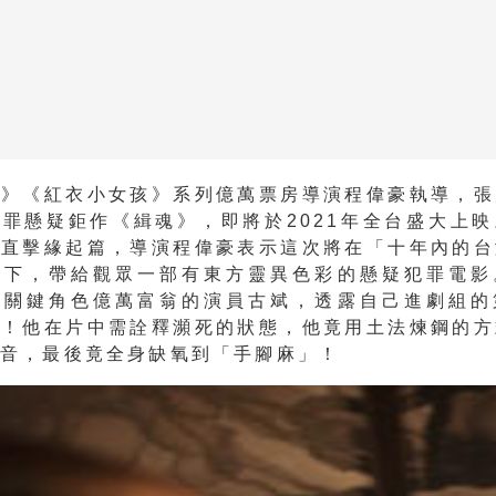
者》《紅衣小女孩》系列億萬票房導演程偉豪執導，張
罪懸疑鉅作《緝魂》，即將於2021年全台盛大上
後直擊緣起篇，導演程偉豪表示這次將在「十年內的台
定下，帶給觀眾一部有東方靈異色彩的懸疑犯罪電影
演關鍵角色億萬富翁的演員古斌，透露自己進劇組的
」！他在片中需詮釋瀕死的狀態，他竟用土法煉鋼的方
喉音，最後竟全身缺氧到「手腳麻」！