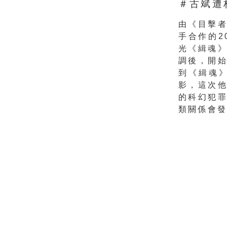
＃古斌遭
由《目擊
手合作的2
光《緝魂
調後，開
到《緝魂
影，
這次
的科幻犯
類關係會