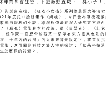
林暉閔拿香狂燙，下戲激動直喊：「臭小子！
者》監製唐在揚、《紅衣小女孩》
系列億萬票房導演程
021年度犯罪懸疑鉅作
《緝魂》，今日發布幕後花絮
》
改編自輕科幻小說，
導演程偉豪在深入研究東方與西
始了《緝魂》
電影劇本的改編。從《目擊者》、《紅衣
》，
程偉豪一直想帶給觀眾一部帶有東方靈異色彩的
他在「十年內的台灣」的近未來背景設定下，
將首度挑
罪電影，
進而回到科技之於人性的探討：「如果科技過
發生怎麼樣的質變？」