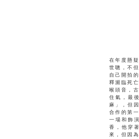
在年度懸
世聰，不
自己開拍
釋瀕臨死
喉頭音，
住氣，最
麻」，但
合作的第
一場和飾
香，他穿
來，但因