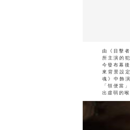
由《目擊
所主演的犯
今發布幕
來背景設
魂》中飾
「領便當
出虛弱的