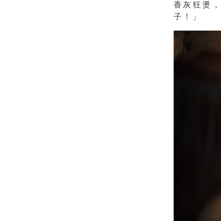
香灰狂燙
子！
」