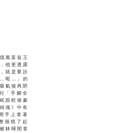
億萬富翁王
，他更透露
，就是要詮
…呃…」的
吸氣後再閉
到「手腳全
古斌跟程偉豪
緝魂》
中有
閔手上拿著
整個燒了起
被林暉閔拿