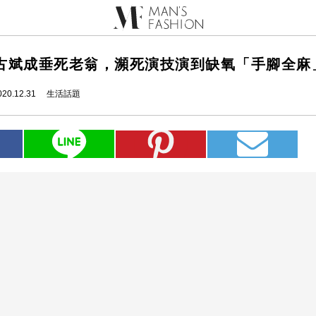
古斌成垂死老翁，瀕死演技演到缺氧「手腳全麻
020.12.31
生活話題