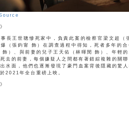
Source
介》
董事長王世聰慘死家中，負責此案的檢察官梁文超（張
阿爆（張鈞甯 飾）在調查過程中得知，死者多年的合
 飾）、與前妻的兒子王天佑（林暉閔 飾）、年輕
是死去的前妻，
每個嫌疑人之間都有著錯綜複雜的關聯
浮出水面，
他們也逐漸發現了豪門血案背後隱藏的驚人
將於
2021年全台重磅上映。
告》