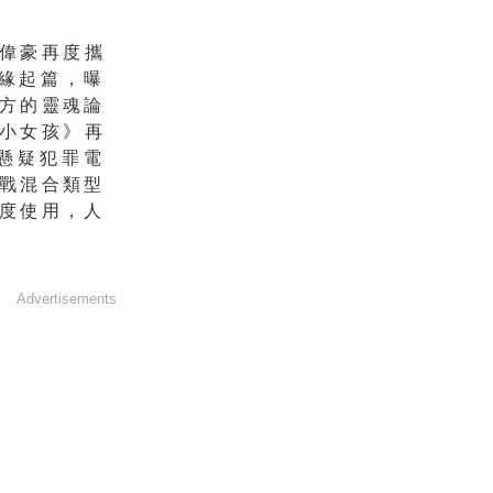
」
偉豪再度攜
緣起篇，曝
方的靈魂論
小女孩》再
懸疑犯罪電
戰混合類型
度使用，
人
Advertisements