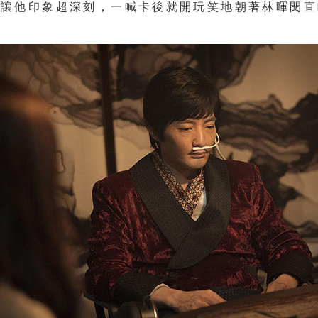
，
讓他印象超深刻，一喊卡後就開玩笑地朝著林暉閔直