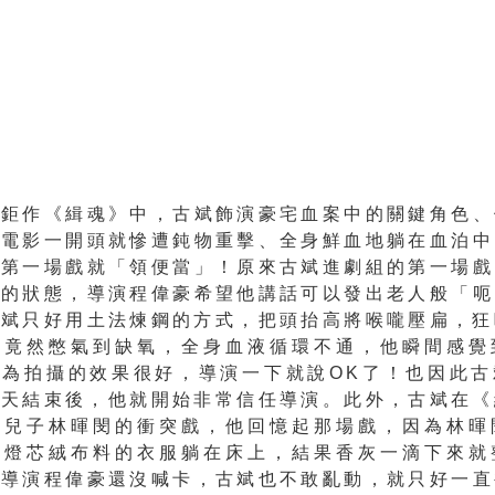
疑鉅作《緝魂》中，古斌飾演豪宅血案中的關鍵角色、
但電影一開頭就慘遭鈍物重擊、
全身鮮血地躺在血泊中
的第一場戲就「領便當」
！原來古斌進劇組的第一場戲
亡的狀態，
導演程偉豪希望他講話可以發出老人般「呃
古斌只好用土法煉鋼的方式，把頭抬高將喉嚨壓扁，
狂
後竟然憋氣到缺氧，全身血液循環不通，
他瞬間感覺
因為拍攝的效果很好，導演一下就說
OK了！也因此
一天結束後，
他就開始非常信任導演。此外，古斌在《
演兒子林暉閔的衝突戲，他回憶起那場戲，
因為林暉
著燈芯絨布料的衣服躺在床上，
結果香灰一滴下來就
為導演程偉豪還沒喊卡，
古斌也不敢亂動，就只好一直