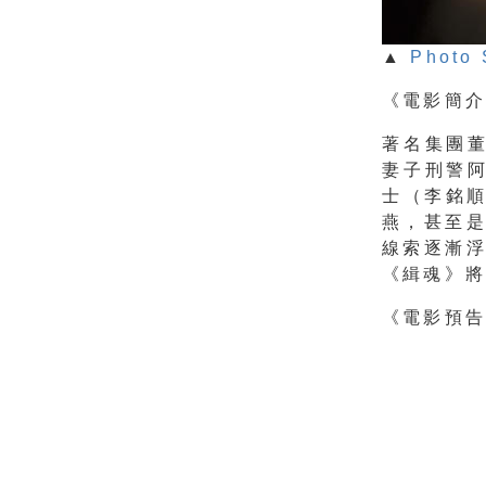
▲
Photo 
《電影簡
著名集團
妻子刑警
士（李銘順
燕，甚至
線索逐漸
《緝魂》
《電影預