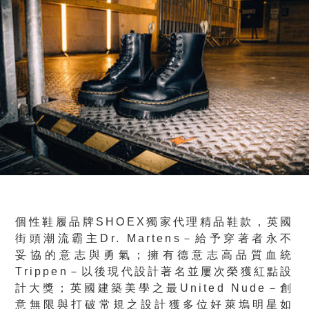
個性鞋履品牌SHOEX獨家代理精品鞋款，英國
街頭潮流霸主Dr. Martens－給予穿著者永不
妥協的意志與勇氣；擁有德意志高品質血統
Trippen－以後現代設計著名並屢次榮獲紅點設
計大獎；英國建築美學之最United Nude－創
意無限與打破常規之設計獲多位好萊塢明星如