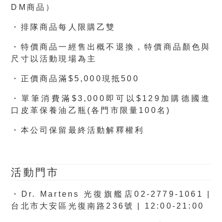
DM商品）
・排隊商品每人限購乙雙
・特價商品一經售出概不退換，特價商品顏色與
尺寸以活動現場為主
・正價商品滿$5,000現抵500
・單筆消費滿$3,000即可以$129加購德國進
口皮革保養油乙瓶(各門市限量100名)
・本公司保留最終活動解釋權利
活動門市
・Dr. Martens 光復旗艦店02-2779-1061 |
台北市大安區光復南路236號 | 12:00-21:00