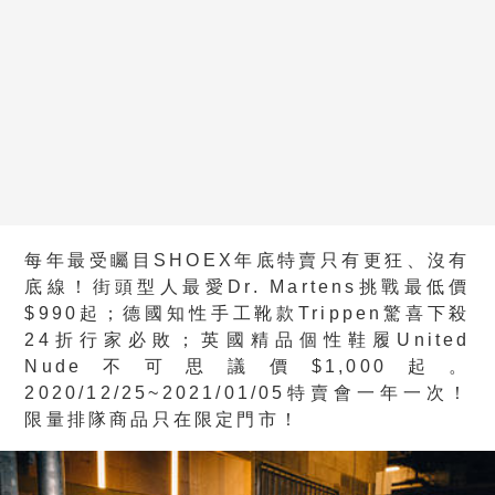
每年最受矚目SHOEX年底特賣只有更狂、沒有
底線！街頭型人最愛Dr. Martens挑戰最低價
$990起；德國知性手工靴款Trippen驚喜下殺
24折行家必敗；英國精品個性鞋履United
Nude不可思議價$1,000起。
2020/12/25~2021/01/05特賣會一年一次！
限量排隊商品只在限定門市！