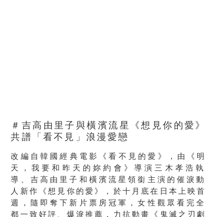
＃吉高由里子與橫濱流星《想見你的愛》
共譜「看不見」浪漫愛戀
改編自韓國經典電影《看不見的愛》，由《明
天，
我要和昨天的妳約會》導演三木孝浩執
導、
吉高由里子和橫濱流星領銜主演的催淚動
人新作《想見你的愛》，
於十月底在日本上映首
週，隨即奪下新片票房冠軍，
女性觀眾看完全
都一致好評、爆淚推薦，力抗動畫《
鬼滅之刃劇