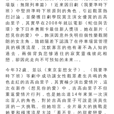
場版：無限列車篇》！近來因日劇《我要準時下
班》
中堅持準時下班原則的角色，引起觀眾熱
烈討論，
並榮獲日劇學院賞主演女優賞的吉高
由里子，其實早在2008年就
以電影《蛇信與舌
環》拿下日本奧斯卡最佳新人獎項，她在新片《
想見你的愛》中，飾演因意外失明但個性樂觀開
朗的女主角，
陰錯陽差下認識了在停車場當管理
員的橫濱流星，
沈默寡言的他有著不為人知的
過去，
兩個背負悲慘過往的寂寞靈魂彼此相
戀，卻因此走向不可預知的未來
…。
今年32歲、並以《東京妄想女子》、《我要準
時下班》
等劇中成功讓女性觀眾產生共鳴的角
色走紅的吉高由里子，
其實極少演出愛情片，這
次在新作《想見你的愛》中，
吉高由里子不但
重返愛情片行列，也是她出道14年來第一次演
出盲
人的角色，對於吉高由里子可說是演員生
涯的一大挑戰。但她坦言，
全片最大的挑戰是
她要和橫濱流星大談「看不見」的甜蜜戀愛，