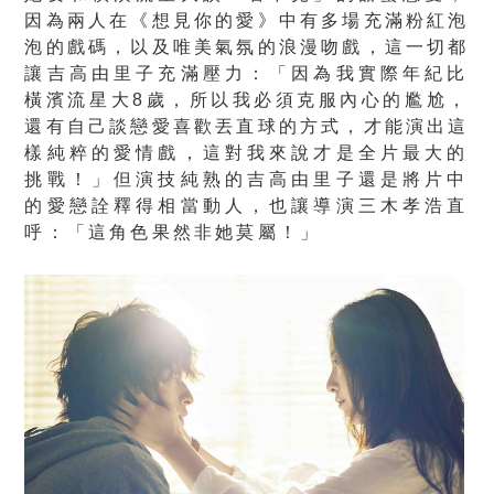
因為兩人在《想見你的愛》中有多場充滿粉紅泡
泡的戲碼，
以及唯美氣氛的浪漫吻戲，這一切都
讓吉高由里子充滿壓力：「
因為我實際年紀比
橫濱流星大8歲，所以我必須克服內心的尷尬，
還有自己談戀愛喜歡丟直球的方式，才能演出這
樣純粹的愛情戲，
這對我來說才是全片最大的
挑戰！」
但演技純熟的吉高由里子還是將片中
的愛戀詮釋得相當動人，
也讓導演三木孝浩直
呼：「這角色果然非她莫屬！」