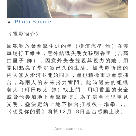
▲
Photo Source
《電影簡介》
因犯罪放棄拳擊生涯的壘（橫濱流星 飾）在停
車場打工維生，意外結識失明女孩明香里（吉高
由里子 飾），因意外失去雙親與視力的她，
用
開朗點亮了壘沉寂已久的生活。
被悲劇折磨的
兩人墜入愛河並開始同居，壘也積極重返拳擊擂
台，
為兩人的未來努力奮鬥。此時過去的組織
老大（町田啟太 飾）找上門，用明香里的安全
威脅他參加地下拳擊賭博。
為了讓明香里重見
光明，壘決定站上地下擂台打最後一場拳...。
《想見你的愛》將於12月18日全台感動上映。
Advertisements