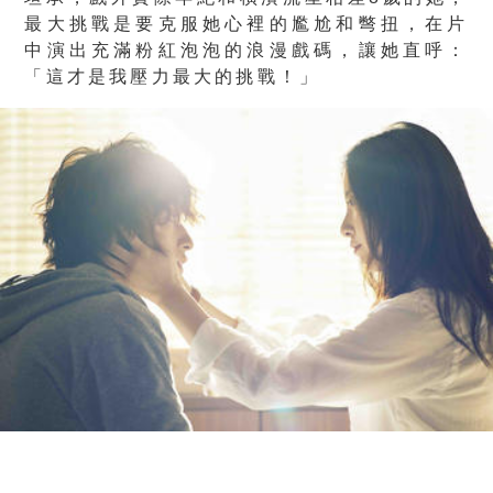
最大挑戰是要克服她心裡的尷尬和彆扭，在片
中演出充滿粉紅泡泡的浪漫戲碼，讓她直呼：
「這才是我壓力最大的挑戰！」