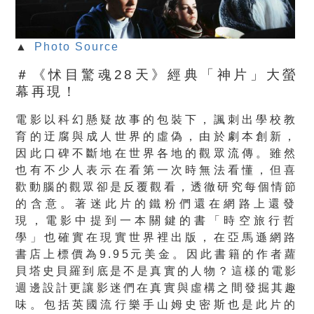
▲
Photo Source
＃《怵目驚魂28天》經典「神片」大螢
幕再現！
電影以科幻懸疑故事的包裝下，
諷刺出學校教
育的迂腐與成人世界的虛偽，由於劇本創新，
因此口碑不斷地在世界各地的觀眾流傳。
雖然
也有不少人表示在看第一次時無法看懂，
但喜
歡動腦的觀眾卻是反覆觀看，透徹研究每個情節
的含意。
著迷此片的鐵粉們還在網路上還發
現，電影中提到一本關鍵的書「
時空旅行哲
學」也確實在現實世界裡出版，
在亞馬遜網路
書店上標價為9.95元美金。
因此書籍的作者蘿
貝塔史貝羅到底是不是真實的人物？
這樣的電影
週邊設計更讓影迷們在真實與虛構之間發掘其趣
味。
包括英國流行樂手山姆史密斯也是此片的