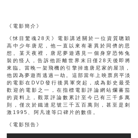
《電影簡介》
《怵目驚魂28天》電影講述關於一位資質聰穎
高中少年唐尼，
他一直以來有著異於同儕的思
想。某天夜裡，
唐尼夢遊遇見一個身穿恐怖兔
裝的怪人，告訴他距離世界末日僅28
天後即將
來臨。當晚一架飛機的引擎掉進唐尼家的屋頂，
他因為夢遊而逃過一劫。這部當年上映票房平淡
的電影在DVD發行
後異軍突起，成為影史最受
歡迎的電影之一，
在指標電影評論網站爛蕃茄
的資料上，
觀眾評論數累計至今已有三千多萬
則，
僅次於鐵達尼號三千五百萬則，甚至是刺
激1995、
阿凡達等口碑片的數倍。
《電影預告》